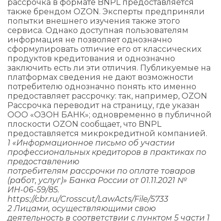
рассрочка в формате BNPL предоставляется
также брендом OZON. Эксперты предприняли
попытки внешнего изучения также этого
сервиса. Однако доступная пользователям
информация не позволяет однозначно
сформулировать отличие его от классических
продуктов кредитования и однозначно
заключить есть ли эти отличия. Публикуемые на
платформах сведения не дают возможности
потребителю однозначно понять кто именно
предоставляет рассрочку: так, например, OZON
Рассрочка переводит на страницу, где указан
ООО «ОЗОН БАНК»; одновременно в публичной
плоскости OZON сообщает, что BNРL
предоставляется микрокредитной компанией.
1 «Информационное письмо об участии
профессиональных кредиторов в практиках по
предоставлению
потребителям рассрочки по оплате товаров
(работ, услуг)» Банка России от 01.11.2021 №
ИН-06-59/85.
https://cbr.ru/Crosscut/LawActs/File/5733
2 Лицами, осуществляющими свою
деятельность в соответствии с пунктом 5 части 1