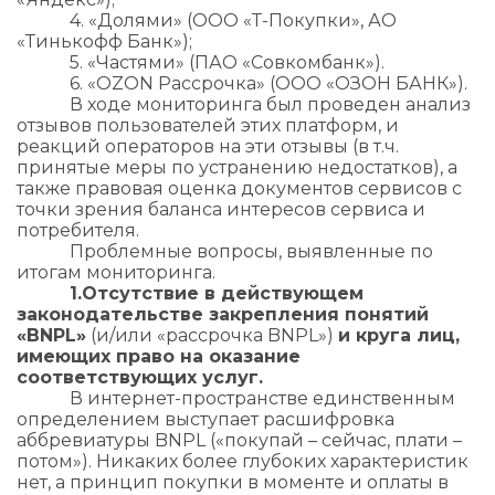
4. «Долями» (ООО «Т-Покупки», АО
«Тинькофф Банк»);
5. «Частями» (ПАО «Совкомбанк»).
6. «OZON Рассрочка» (ООО «ОЗОН БАНК»).
В ходе мониторинга был проведен анализ
отзывов пользователей этих платформ, и
реакций операторов на эти отзывы (в т.ч.
принятые меры по устранению недостатков), а
также правовая оценка документов сервисов с
точки зрения баланса интересов сервиса и
потребителя.
Проблемные вопросы, выявленные по
итогам мониторинга.
1.​Отсутствие в действующем
законодательстве закрепления понятий
«BNPL»
(и/или «рассрочка BNPL»)
и круга лиц,
имеющих право на оказание
соответствующих услуг.
В интернет-пространстве единственным
определением выступает расшифровка
аббревиатуры BNPL («покупай – сейчас, плати –
потом»). Никаких более глубоких характеристик
нет, а принцип покупки в моменте и оплаты в