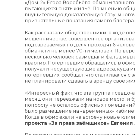
«Дом-2» Егора Воробьёва, обманывавшего 
пытающихся снять жильё. По мнению общес
внушительную доказательную базу, много
признательные показания самого блогера.
Как рассказали общественники, в ходе о
мошенничестве, совершенное организованно
подозреваемых по делу проходят 6 человек
обманули не менее 70-ти человек. По вер
несколько человек размещали фальшивые 
квартир. Потерпевшие обращались в офис
получали несуществующие адреса, куда и
потерпевших, сообщал, что сталкивался с
не планировали сдавать в аренду своё жи
«Интересный факт, что эта группа псевдо
месяц они переезжали на новое место, и 
попросту не осталось офисных помещений,
было размещение на «временных» кабинета
Когда в офис ехали на встречу новые клие
проекта «За права заёмщиков» Евгения 