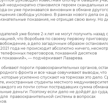
 группой руководил известный блогер и бывший уча
орый неоднократно становился героем скандальных 
ода он уже признавался виновным в обмане другог
лишения свободы условно. В рамках нового дела он 
изнательные показания, не отрицая свою вину. Но д
ателей уже более 2-х лет не могут получить назад 
мацией, что Воробьев по своему первому приговору
вобождение, а дело загадочным образом остановил
 2021 года не происходит абсолютно ничего, несмотря
 телефонных переговоров, показаний десятков
х показаний», — подчёркивает Лазарева.
 обивают пороги правоохранительных органов, оста
одного фронта и все чаще озвучивают выводы, что 
 которые усиленно спускают на тормозах это дело. 
те, иностранные студенты местного медуниверситет
каждого из почти сотни пострадавших сумма обмана 
ьные деньги. Поэтому если дело не дойдёт до суда,
 для правоохранительной системы в вопросах
ков.