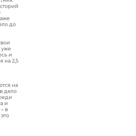
стник
историй
о
даже
ело до
свои
 уже
ось и
 на 2,5
ются на
в дело
Среди
а и
– в
 это