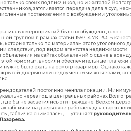
не только своих подписчиков, но и жителей Волгогр
твенников, затягивается передача дела в суд, нес
численные постановления о возбуждении уголовных
перативных мероприятий было возбуждено дело о
й группой в рамках статьи 159 ч.4 УК РФ. В качест
, которые только по материалам этого уголовного д
сии следствия, под видом агентства недвижимости
объявления на сайтах объявлений о сдаче в аренд
 этой «фирмы», вносили обеспечительные платежи 
м нужно было ехать на осмотр квартиры. Однако ка
 закрытой дверью или недоуменными хозяевами, ко
лье.
-арендодателей постоянно меняла локации. Минимум
буквально через год в центральных районах Волгогр
 где бы не засветились эти граждане. Верхом дерзо
х таблички на дверях «не работает» для старых кли
нты, табличка снималась», — уточняет
руководител
Лазарева.