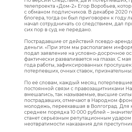
По версии следствия, да и потерпевших,
телепроекта «Дом-2» Егор Воробьев, кот
с обманом подписчиков. В декабре 2020 г
блогера, тогда он был приговорен к году 
начал сотрудничать со следствием, дал пр
сих пор в суд не передано.
Пострадавшие от действий псевдо-арендод
деньги. «При этом мы располагаем инфор
подал заявление на условно-досрочное ос
фактически разваливается на глазах. С мая
года работы, зафиксированных прослушек
потерпевших, очных ставок, признательны
По её словам, каждый месяц потерпевшие
постоянной связи с правозащитниками Нар
вмешались, так называемые, высшие силы,
пострадавших, отмечают в Народном фрон
молодежь, переехавшая в Волгоград. Для 
среднем порядка 10 000 рублей – значител
станет серьёзным репутационным ударом
неотвратимости наказания для преступни