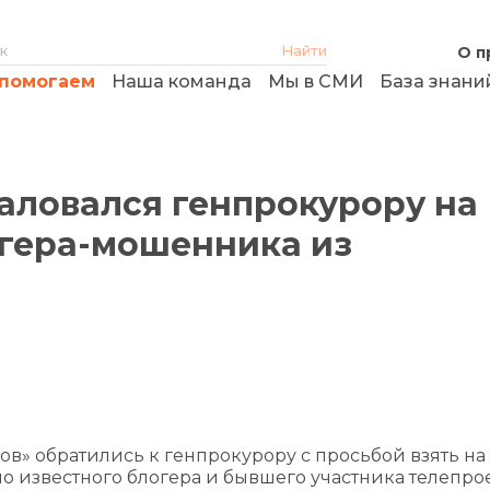
О п
помогаем
Наша команда
Мы в СМИ
База знани
ловался генпрокурору на
огера-мошенника из
в» обратились к генпрокурору с просьбой взять на
о известного блогера и бывшего участника телепро