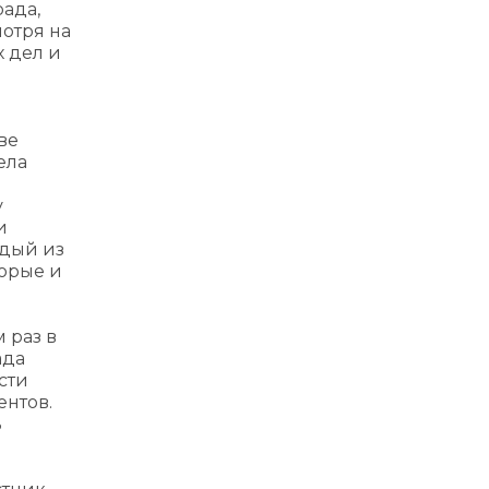
ада,
мотря на
 дел и
ве
ела
у
и
ждый из
торые и
 раз в
ада
сти
ентов.
ь