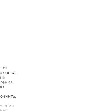
т от
о банка,
и в
вгения
бы
точнить,
лучение
жных