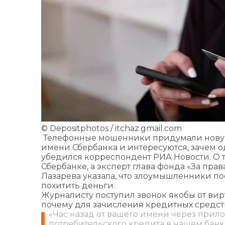
© Depositphotos / itchaz.gmail.com
Телефонные мошенники придумали новую у
имени Сбербанка и интересуются, зачем о
убедился корреспондент РИА Новости. О т
Сбербанке, а эксперт глава фонда «За пр
Лазарева указала, что злоумышленники по
похитить деньги.
Журналисту поступил звонок якобы от ви
почему для зачисления кредитных средств
«Час назад от вашего имени через прил
потребительского кредита в нашем банк