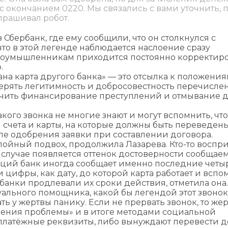
с окончанием 0220. Мы связались с вами уточнить, 
прашивал робот.
Сбербанк, где ему сообщили, что он столкнулся с
что в этой легенде наблюдается наслоение сразу
злоумышленникам приходится постоянно корректир
.
на карта другого банка» — это отсылка к положениям
верять легитимность и добросовестность перечисле
лючить финансирование преступлений и отмывание д
кого звонка не многие знают и могут вспомнить, что
 счета и карты, на которые должны быть переведен
сле одобрения заявки при составлении договора.
лойный подвох, продолжила Лазарева. Кто-то воспр
м случае появляется оттенок достоверности сообщае
ий банк иногда сообщает именно последние четы
 цифры, как дату, до которой карта работает и вспо
а банки продлевали их сроки действия, отметила она.
уального помощника, какой бы легендой этот звонок
ть у жертвы панику. Если не прервать звонок, то же
шения проблемы» и в итоге методами социальной
платёжные реквизиты, либо вынуждают перевести 