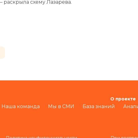
— раскрыла схему Лазарева.
О проекте
Наша команда
Мы в СМИ
База знаний
Анал