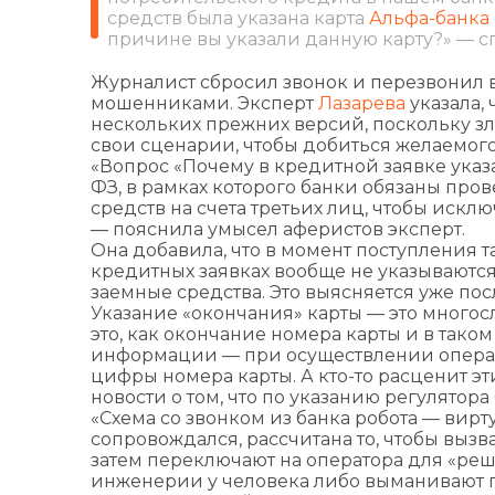
средств была указана карта
Альфа-банка
причине вы указали данную карту?» — с
Журналист сбросил звонок и перезвонил в 
мошенниками. Эксперт
Лазарева
указала, 
нескольких прежних версий, поскольку 
свои сценарии, чтобы добиться желаемого
«Вопрос «Почему в кредитной заявке указа
ФЗ, в рамках которого банки обязаны про
средств на счета третьих лиц, чтобы иск
— пояснила умысел аферистов эксперт.
Она добавила, что в момент поступления та
кредитных заявках вообще не указываются
заемные средства. Это выясняется уже по
Указание «окончания» карты — это многос
это, как окончание номера карты и в тако
информации — при осуществлении операц
цифры номера карты. А кто-то расценит эти
новости о том, что по указанию регулятор
«Схема со звонком из банка робота — вирт
сопровождался, рассчитана то, чтобы вызва
затем переключают на оператора для «ре
инженерии у человека либо выманивают 