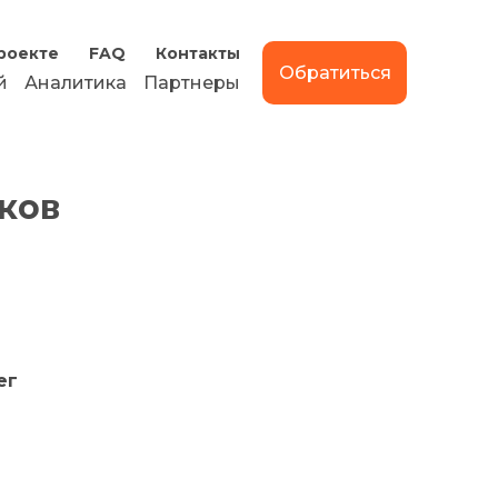
роекте
FAQ
Контакты
Обратиться
й
Аналитика
Партнеры
ков
ег