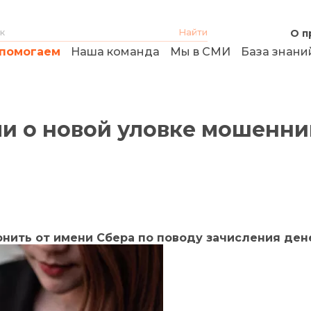
О п
помогаем
Наша команда
Мы в СМИ
База знани
и о новой уловке мошенни
онить от имени Сбера по поводу зачисления ден