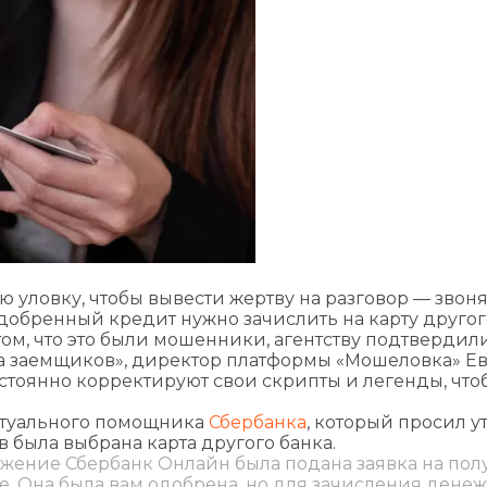
ловку, чтобы вывести жертву на разговор — звоня
добренный кредит нужно зачислить на карту другог
ом, что это были мошенники, агентству подтвердил
ава заемщиков», директор платформы «Мошеловка» Е
стоянно корректируют свои скрипты и легенды, что
ртуального помощника
Сбербанка
, который просил у
 была выбрана карта другого банка.
ожение Сбербанк Онлайн была подана заявка на по
е. Она была вам одобрена, но для зачисления дене