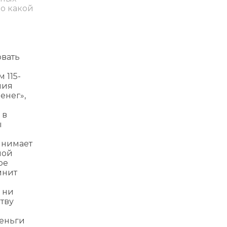
по какой
овать
 115-
ния
енег»,
 в
ы
инимает
мой
ре
мнит
 ни
ртву
деньги