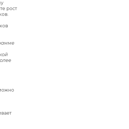
му
те рост
ков.
ков
грамме
кой
более
зможно
ивает