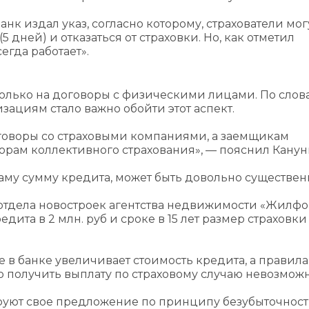
нк издал указ, согласно которому, страхователи мог
дней) и отказаться от страховки. Но, как отметил
егда работает».
 только на договоры с физическими лицами. По слов
изациям стало важно обойти этот аспект.
говоры со страховыми компаниями, а заемщикам
орам коллективного страхования», — пояснил Канун
саму сумму кредита, может быть довольно существен
 отдела новостроек агентства недвижимости «Жилф
ита в 2 млн. руб и сроке в 15 лет размер страховки
 в банке увеличивает стоимость кредита, а правила
о получить выплату по страховому случаю невозможн
ируют свое предложение по принципу безубыточност