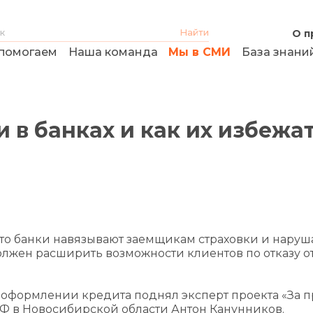
О п
помогаем
Наша команда
Мы в СМИ
База знани
 в банках и как их избежа
что банки навязывают заемщикам страховки и наруш
олжен расширить возможности клиентов по отказу о
и оформлении кредита поднял эксперт проекта «За п
Ф в Новосибирской области Антон Канунников.