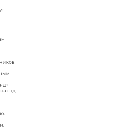
ут
ам
ников.
ным.
онд»
 на год
о.
и.