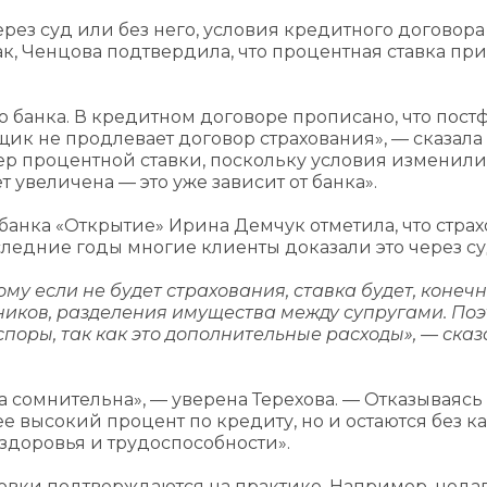
рез суд или без него, условия кредитного договора
к, Ченцова подтвердила, что процентная ставка при
о банка. В кредитном договоре прописано, что пост
щик не продлевает договор страхования», — сказала
мер процентной ставки, поскольку условия изменили
т увеличена — это уже зависит от банка».
нка «Открытие» Ирина Демчук отметила, что стра
следние годы многие клиенты доказали это через су
му если не будет страхования, ставка будет, конеч
ников, разделения имущества между супругами. По
поры, так как это дополнительные расходы», — ска
 сомнительна», — уверена Терехова. — Отказываясь 
ее высокий процент по кредиту, но и остаются без к
 здоровья и трудоспособности».
ховки подтверждаются на практике. Например, неда