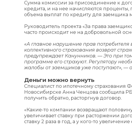
Сумма комиссии за присоединение к дого
кредита, и на нее начисляются проценты,
объема выплат по кредиту для заемщика м
Руководитель проекта «За права заемщико
часто происходит не на добровольной осн
«А главное нарушение прав потребителя 
коллективного страхования возврат стра
предупреждает Канунников. — Это при том 
программе его страхуют. Регулятору необ
жалобы от заемщиков уже поступают», — о
Деньги можно вернуть
Специалист по ипотечному страхования 
Новосибирске Анна Ченцова сообщила РБК
получить обратно, расторгнув договор.
«Какие-то компании возвращают половину, 
увеличивает ставку при расторжении дого
ставку 2 раза в год, а у кого-то увеличен