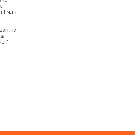
е
 1 млн
ванию,
зал
нный