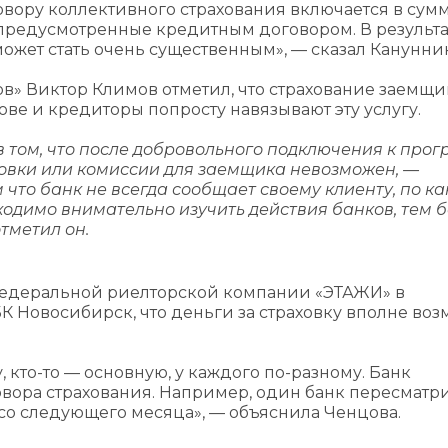
вору коллективного страхования включается в сум
 предусмотренные кредитным договором. В результа
ожет стать очень существенным», — сказал Канунни
в» Виктор Климов отметил, что страхование заемщи
ове и кредиторы попросту навязывают эту услугу.
в том, что после добровольного подключения к про
ховки или комиссии для заемщика невозможен, —
что банк не всегда сообщает своему клиенту, по ка
ходимо внимательно изучить действия банков, тем 
тметил он.
Федеральной риелторской компании «ЭТАЖИ» в
 Новосибирск, что деньги за страховку вполне во
кто-то — основную, у каждого по-разному. Банк
вора страхования. Например, один банк пересматр
ие со следующего месяца», — объяснила Ченцова.