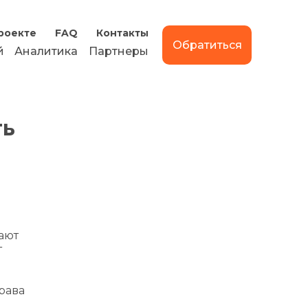
роекте
FAQ
Контакты
Обратиться
й
Аналитика
Партнеры
ть
ают
т
рава