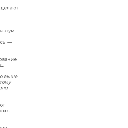
 делают
фактум
сь, —
хование
д.
но выше.
этому
зала
от
аких-
вно