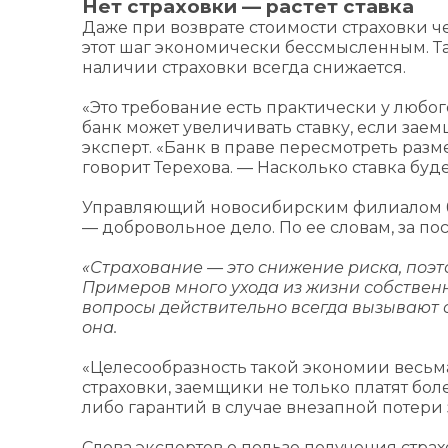
Нет страховки — растет ставка
Даже при возврате стоимости страховки че
этот шаг экономически бессмысленным. Та
наличии страховки всегда снижается.
«Это требование есть практически у любог
банк может увеличивать ставку, если заем
эксперт. «Банк в праве пересмотреть раз
говорит Терехова. — Насколько ставка буде
Управляющий новосибирским филиалом ба
— добровольное дело. По ее словам, за по
«Страхование — это снижение риска, поэто
Примеров много ухода из жизни собствен
вопросы действительно всегда вызывают с
она.
«Целесообразность такой экономии весьма
страховки, заемщики не только платят бол
либо гарантий в случае внезапной потери
Слова экспертов о пользе получения стра