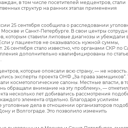
раждан, в том числе посетителей медцентров, стали
ственных структур на ранних этапах применения
ссии 25 сентября сообщила о расследовании уголов
 Москве и Санкт-Петербурге. В свои центры сотруд
в, которым ставили липовые диагнозы и убеждали 
Если у пациентов не оказывалось нужной суммы,
26 сентября стало известно, что органами СКР по С
упления дополнительно квалифицированы по статье
.
тров, которые опоясали всю страну, — не новость.
улись эксперты проекта ОНФ „За права заемщиков“. 
ли косметологические салоны. Местные власти, в т
нь обращали внимание на эту проблему», — отметил
екта несколько лет добивались рассмотрения подоб
 каждого элемента отдельно. Благодаря усилиям
 уголовные дела в отношении организаторов подо
Дону и Волгограде. Это позволило изменить