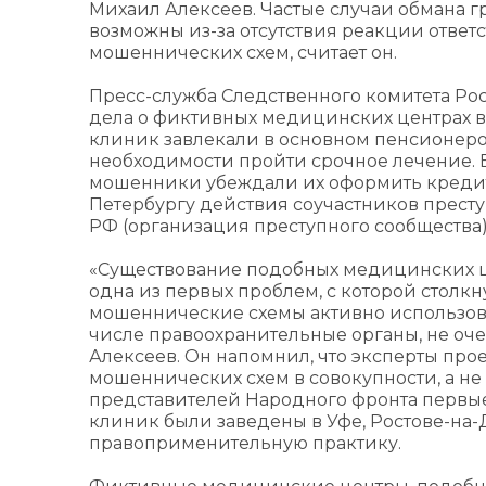
Михаил Алексеев. Частые случаи обмана г
возможны из-за отсутствия реакции ответ
мошеннических схем, считает он.
Пресс-служба Следственного комитета Ро
дела о фиктивных медицинских центрах в
клиник завлекали в основном пенсионеро
необходимости пройти срочное лечение. 
мошенники убеждали их оформить кредит. 
Петербургу действия соучастников прест
РФ (организация преступного сообщества)
«Существование подобных медицинских цен
одна из первых проблем, с которой столкн
мошеннические схемы активно использова
числе правоохранительные органы, не оче
Алексеев. Он напомнил, что эксперты про
мошеннических схем в совокупности, а не
представителей Народного фронта первые
клиник были заведены в Уфе, Ростове-на-
правоприменительную практику.