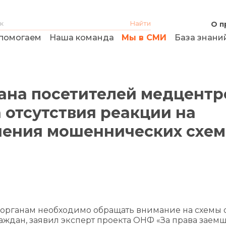
О п
помогаем
Наша команда
Мы в СМИ
База знани
мана посетителей медцентр
 отсутствия реакции на
нения мошеннических схем
органам необходимо обращать внимание на схемы 
аждан, заявил эксперт проекта ОНФ «За права заем