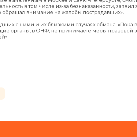
е выявленным в Москве и Санкт-Петербурге, смог
ьность в том числе из-за безнаказанности, заявил 
не обращал внимание на жалобы пострадавших».
дших с ними и их близкими случаях обмана: «Пока 
щие органы, в ОНФ, не принимаете меры правовой 
й».