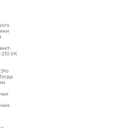
ного
ники
в
анкт-
 210 УК
 Это
Тогда
ом
ных
бных