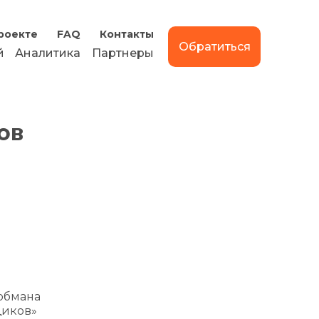
роекте
FAQ
Контакты
Обратиться
й
Аналитика
Партнеры
ов
обмана
щиков»