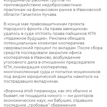
координатор рабочей группы по
противодействию недобросовестным
практикам на финансовом рынке в Ивановской
области Галактион Кучава.
В конце мая правозащитникам проекта
Народного фронта «За права заемщиков»
удалось в суде отстоять права пайщиков КПК
«Надежное будущее». Реклама обещала
потенциальным клиентам кооператива
сверхвысокий процент по вкладам. После сбора
средств последовали закрытие офиса
кооператива в Иваново, возбуждение
уголовного дела в отношении председателя
КПК, ликвидация кооператива,
многочисленные суды и попытки мошенников
под видом юридической защиты нажиться на
пострадавших вкладчиках.
«Воронка этой пирамиды, как это обычно и
бывает, не пощадила никого — ни докторов
экономических наук, ни бабушек, отдавших
последние „гробовые“ сбережения.