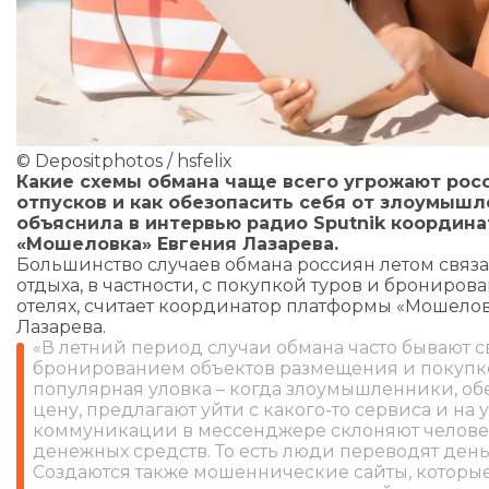
© Depositphotos / hsfelix
Какие схемы обмана чаще всего угрожают рос
отпусков и как обезопасить себя от злоумышл
объяснила в интервью радио Sputnik координ
«Мошеловка» Евгения Лазарева.
Большинство случаев обмана россиян летом связ
отдыха, в частности, с покупкой туров и брониро
отелях, считает координатор платформы «Мошело
Лазарева.
«В летний период случаи обмана часто бывают с
бронированием объектов размещения и покупко
популярная уловка – когда злоумышленники, об
цену, предлагают уйти с какого-то сервиса и на 
коммуникации в мессенджере склоняют челове
денежных средств. То есть люди переводят день
Создаются также мошеннические сайты, которы