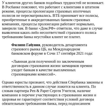
У клиентов других банков подобных трудностей не возникает.
В Росбанке поясняют, что работают с клиентами в штатном
режиме, процессы пролонгации страховых ипотечных
полисов не пересматривались. ВТБ принимает все полисы,
приобретенные в аккредитованных банком страховых
компаниях, процессы пролонгации работают нормально,
заверили там. В банке «Дом.РФ» отметили, что даже в случае
выявления каких-либо несоответствий страхового полиса
требованиям банка неустойки клиент не платит.
Филипп Габуния
, руководитель департамента
страхового рынка ЦБ, на Международном
банковском форуме в Сочи 17 сентября 2021 года:
«Львиная доля полученной по заключенным
договорам страхования жизни заемщиков премии
уходит банкам в качестве выплаченных
страховщиками комиссий».
Однако юристы признают, что действия Сбербанка законны и
ответственность в данном случае ложится на клиента. По
словам партнера Pen & Paper Сергея Учителя, наличие
компании в перечне участвующих в страховании жизни и
здоровья не гарантирует соответствия условий договора
обязательным требованиям банка, перед подписанием