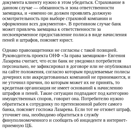
документа клиенту нужно в этом убедиться. Страхование в
данном случае — обязанность и зона ответственности
заемщика, и «именно он должен проявлять должную
осмотрительность при выборе страховой компании и
оформлении всех документов». В противном случае банк
может привлечь заемщика к ответственности за
несвоевременное предоставление полиса в виде начисления
пеней и штрафов, поясняет юрист.
Однако правозащитники не согласны с такой позицией.
Руководитель проекта ОНФ «За права заемщиков» Евгения
Лазарева считает, что если банк не уведомил потребителя
персонально, не зафиксировал в договоре или не опубликовал
на сайте положения, согласно которым продлеваемые полисы
дочерних или аккредитованных компаний не принимаются, и
не уточнил причин, по которым может их не принять, то
кредитная организация не имеет оснований к начислению
штрафов и пеней. Такие ситуации подпадают под категорию
имущественных споров, говорит она. Потребителю нужно
обратиться к сотруднику по претензионной работе самого
банка, поясняет госпожа Лазарева. Если тот не отзовет штраф,
уточняет она, необходимо обратиться в службу
финуполномоченного и сообщить об инциденте в интернет-
приемную ЦБ.