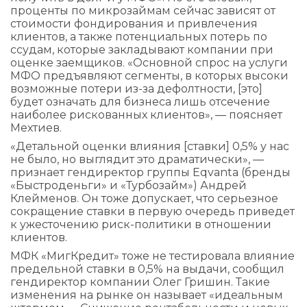
проценты по микрозаймам сейчас зависят от
стоимости фондирования и привлечения
клиентов, а также потенциальных потерь по
ссудам, которые закладывают компании при
оценке заемщиков. «Основной спрос на услуги
МФО предъявляют сегменты, в которых высоки
возможные потери из-за дефолтности, [это]
будет означать для бизнеса лишь отсечение
наиболее рискованных клиентов», — поясняет
Мехтиев.
«Детальной оценки влияния [ставки] 0,5% у нас
не было, но выглядит это драматически», —
признает гендиректор группы Eqvanta (бренды
«Быстроденьги» и «Турбозайм») Андрей
Клейменов. Он тоже допускает, что серьезное
сокращение ставки в первую очередь приведет
к ужесточению риск-политики в отношении
клиентов.
МФК «МигКредит» тоже не тестировала влияние
предельной ставки в 0,5% на выдачи, сообщил
гендиректор компании Олег Гришин. Такие
изменения на рынке он называет «идеальным