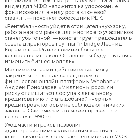
штормом». «Снижение рентабельности и новых
выдач для МФО наложится на удорожание
фондирования в виду роста ключевой
ставки», — поясняет собеседник РБК.
«Рентабельность уйдет в отрицательную зону,
работа на этом рынке для многих его участников
станет убыточной, — констатирует председатель
совета директоров группы Finbridge Леонид
Корнилов. — Рынок покинет большое
количество игроков. Оставшиеся будут пытаться
изменить бизнес-модель».
Многие компании действительно могут
закрыться, соглашается гендиректор
финансовой онлайн-платформы Webbankir
Андрей Пономарев: «Миллионы россиян
рискуют лишиться доступа к легальному
кредитованию и стать добычей «черных
кредиторов», которые не соблюдают никаких
законов. Фактически это может привести к
возврату в 1990-е».
Уход части игроков позволит
адаптировавшимся компаниям увеличить
клиентскую базу, допускает гендиректор МФК