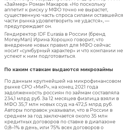
«Займер» Роман Макаров. «Но поскольку
аппетит к риску у МФО точно не вырастет,
существенную часть спроса силами оставшейся
части рынка удовлетворить не удастся», —
предупреждает он.
Гендиректор IDF Eurasia в России (бренд
MoneyMan) Ирина Хорошко говорит, что
внедрение новых правил для МФО сейчас
носит «сумбурный характер» и что компании не
успеют к ним подготовиться.
По каким ставкам выдаются микрозаймы
По данным крупнейшей на микрофинансовом
рынке СРО «МиР», на конец 2021 года
задолженность россиян по займам составляла
234,1 млрд руб. За 12 месяцев физлица взяли в
МФО 35,7 млн новых ссуд на 472,5 млрд руб.
Авторы поправок указывали, что в России в
среднем за год заключается около 35 млн
кредитных договоров по ставке в диапазоне
0,8–1% в день, или 75% всех договоров о