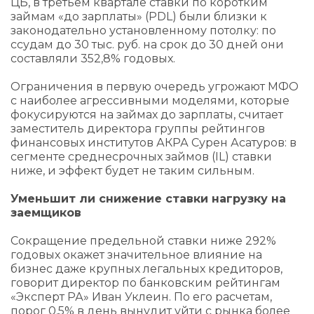
ЦБ, в третьем квартале ставки по коротким
займам «до зарплаты» (PDL) были близки к
законодательно установленному потолку: по
ссудам до 30 тыс. руб. на срок до 30 дней они
составляли 352,8% годовых.
Ограничения в первую очередь угрожают МФО
с наиболее агрессивными моделями, которые
фокусируются на займах до зарплаты, считает
заместитель директора группы рейтингов
финансовых институтов АКРА Сурен Асатуров: в
сегменте среднесрочных займов (IL) ставки
ниже, и эффект будет не таким сильным.
Уменьшит ли снижение ставки нагрузку на
заемщиков
Сокращение предельной ставки ниже 292%
годовых окажет значительное влияние на
бизнес даже крупных легальных кредиторов,
говорит директор по банковским рейтингам
«Эксперт РА» Иван Уклеин. По его расчетам,
порог 0,5% в день вынудит уйти с рынка более