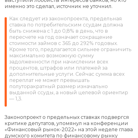
выступили лоббисты интересов банков, но кто
именно это сделал, источник не уточнил.
Как следует из законопроекта, предельная
ставка по потребительским ссудам должна
быть снижена с 1 до 0,8% в день, что в
пересчете на год означает сокращение
стоимости займов с 365 до 292% годовых.
Кроме того, предлагается сильнее ограничить
максимально возможную сумму
задолженности при начислении всех
процентов, штрафов или платежей за
дополнительные услуги. Сейчас сумма всех
переплат не может превышать
полуторакратный размер изначально
выданной ссуды, а новый целевой ориентир
— 1,3.
Законопроект о предельных ставках подвергся
критике депутатов, упомянул на конференции
«Финансовый рынок-2022» на этой неделе глава
думского комитета по финансовому рынку