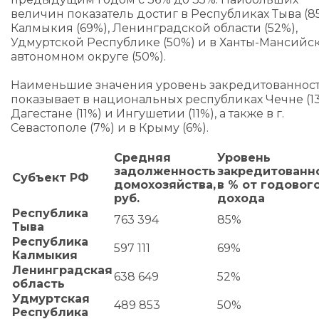
величин показатель достиг в Республиках Тыва (8
Калмыкия (69%), Ленинградской области (52%),
Удмуртской Республике (50%) и в Ханты-Мансийс
автономном округе (50%).
Наименьшие значения уровень закредитованнос
показывает в национальных республиках Чечне (13
Дагестане (11%) и Ингушетии (11%), а также в г.
Севастополе (7%) и в Крыму (6%).
Средняя
Уровень
задолженность
закредитованн
Субъект РФ
домохозяйства,
в
% от годовог
руб
.
дохода
Республика
763 394
85%
Тыва
Республика
597 111
69%
Калмыкия
Ленинградская
638 649
52%
область
Удмуртская
489 853
50%
Республика