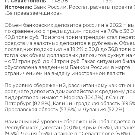
г. Севастополь
1 450.8
1.9%
Источник:
Банк России, Росстат, расчеты проект
«За права заемщиков».
Объем банковских депозитов россиян в 2022 г. в
по сравнению с предыдущим годом на 7,6% с 38,0
40,8 трлн руб. При этом ярким трендом стал перет
средств из валютных депозитов в рублевые. Объе
последних подскочил на 19,2% с 30,8 до 36,8 трлн р
тогда как объем долларовых депозитов рухнул на 
– с 7,1 трлн руб. до 4,1 трлн руб. Такая ситуация была
обусловлена введенным Банком России в марте
ограничением на выдачу иностранной валюты.
По уровню сбережений, рассчитанному как отно
среднего депозита домохозяйства к среднему дох
лидерство занимают г. Москва (104,3%), г.Санкт-
Петербург (82,8%), Калининградская область (69,5%
Ярославская область (53,8%) и Чувашия (52,2%).
Наименьший уровень сбережений наблюдается в
Республиках Дагестан (10,0%), Крым (9,5%), Ингуше
(9,3%), Чечня (7,5%), а также в г.Севастополе (8,8%).