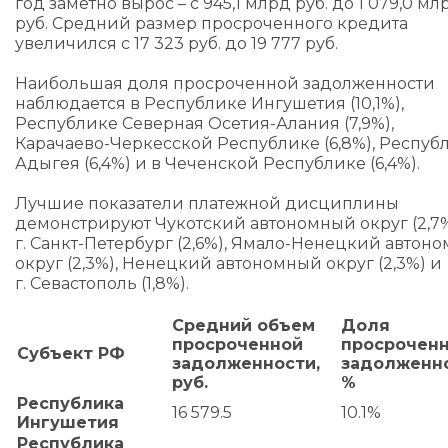
год заметно вырос – с 945,1 млрд руб. до 1 079,0 мл
руб. Средний размер просроченного кредита
увеличился с 17 323 руб. до 19 777 руб.
Наибольшая доля просроченной задолженности
наблюдается в Республике Ингушетия (10,1%),
Республике Северная Осетия-Алания (7,9%),
Карачаево-Черкесской Республике (6,8%), Респуб
Адыгея (6,4%) и в Чеченской Республике (6,4%).
Лучшие показатели платежной дисциплины
демонстрируют Чукотский автономный округ (2,7%
г. Санкт-Петербург (2,6%), Ямало-Ненецкий автон
округ (2,3%), Ненецкий автономный округ (2,3%) и
г. Севастополь (1,8%).
Средний объем
Доля
просроченной
просрочен
Субъект РФ
задолженности,
задолженно
руб.
%
Республика
16 579.5
10.1%
Ингушетия
Республика