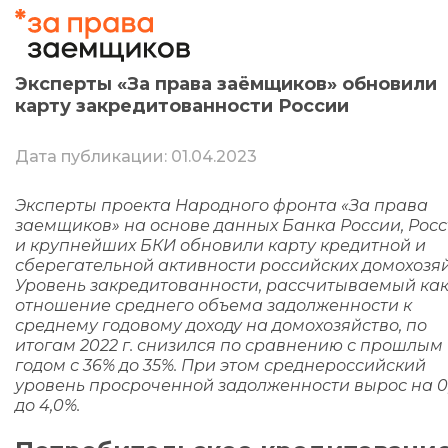
Эксперты «За права заёмщиков» обновили
карту закредитованности России
Дата публикации: 01.04.2023
Эксперты проекта
Народного фронта
«За права
заемщиков» на основе данных Банка России, Росс
и крупнейших БКИ обновили карту
кредитной и
сберегательной активности российских домохозяй
Уровень
закредитованности
, рассчитываемый ка
отношение среднего объема задолженности к
среднему годовому доходу на домохозяйство
,
по
итогам
202
2
г.
снизился
по сравнению с
прошл
ым
год
ом
с 3
6
%
до
35
%
.
При этом с
реднероссийский
уровень просроченной задолженности
вырос
на 0
до
4
,
0
%.