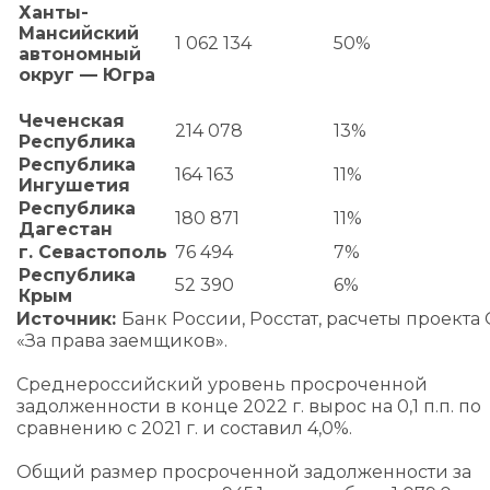
Ханты-
Мансийский
1 062 134
50%
автономный
округ — Югра
Чеченская
214 078
13%
Республика
Республика
164 163
11%
Ингушетия
Республика
180 871
11%
Дагестан
г. Севастополь
76 494
7%
Республика
52 390
6%
Крым
Источник:
Банк России, Росстат, расчеты проект
«За права заемщиков».
Среднероссийский уровень просроченной
задолженности в конце 2022 г. вырос на 0,1 п.п. по
сравнению с 2021 г. и составил 4,0%.
Общий размер просроченной задолженности за