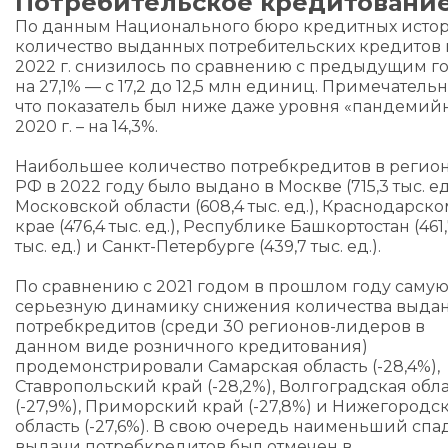
Потребительское кредитовани
По данным Национального бюро кредитных истор
количество выданных потребительских кредитов 
2022 г. снизилось по сравнению с предыдущим г
на 27,1% — с 17,2 до 12,5 млн единиц. Примечательн
что показатель был ниже даже уровня «пандемий
2020 г. – на 14,3%.
Наибольшее количество потребкредитов в регио
РФ в 2022 году было выдано в Москве (715,3 тыс. ед.
Московской области (608,4 тыс. ед.), Краснодарск
крае (476,4 тыс. ед.), Республике Башкортостан (461
тыс. ед.) и Санкт-Петербурге (439,7 тыс. ед.).
По сравнению с 2021 годом в прошлом году саму
серьезную динамику снижения количества выда
потребкредитов (среди 30 регионов-лидеров в
данном виде розничного кредитования)
продемонстрировали Самарская область (-28,4%),
Ставропольский край (-28,2%), Волгоградская обл
(-27,9%), Приморский край (-27,8%) и Нижегородс
область (-27,6%). В свою очередь наименьший спа
выдачи потребкредитов был отмечен в