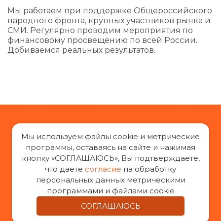
Мы работаем при поддержке Общероссийского
народного фронта, крупных участников рынка и
СМИ. Регулярно проводим мероприятия по
финансовому просвещению по всей России.
Добиваемся реальных результатов.
Мы используем файлы cookie и метрические
программы, оставаясь на сайте и нажимая
кнопку «СОГЛАШАЮСЬ», Вы подтверждаете,
«За права заемщиков», 2014-2026 г.
что даете
согласие
на обработку
Все права защищены
персональных данных метрическими
При воспроизведении материалов с сайта
программами и файлами cookie
«За права заемщиков» гиперссылка на оригинал
СОГЛАШАЮСЬ
обязательна