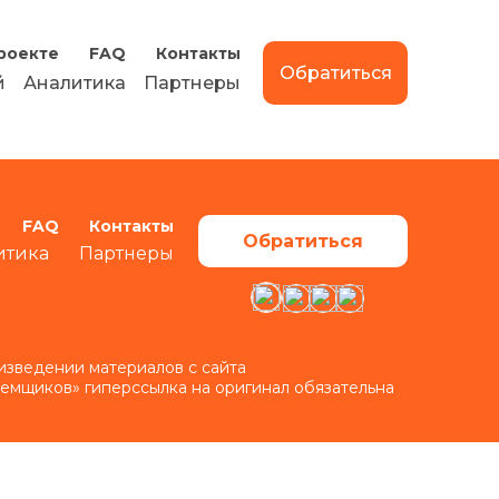
роекте
FAQ
Контакты
Обратиться
й
Аналитика
Партнеры
FAQ
Контакты
Обратиться
итика
Партнеры
изведении материалов с сайта
аемщиков» гиперссылка на оригинал обязательна