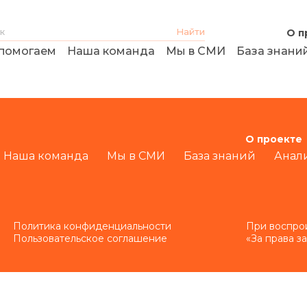
О п
помогаем
Наша команда
Мы в СМИ
База знани
О проекте
Наша команда
Мы в СМИ
База знаний
Анал
Политика конфиденциальности
При воспро
Пользовательское соглашение
«За права з