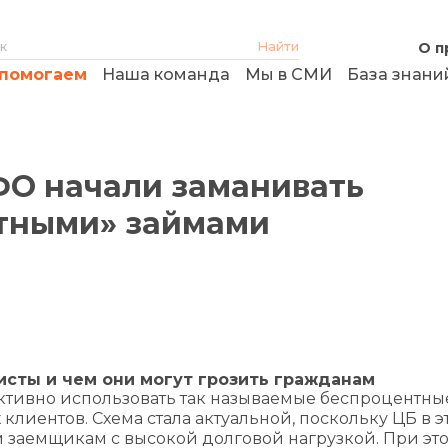
О п
помогаем
Наша команда
Мы в СМИ
База знани
О начали заманивать
нтными» займами
сты и чем они могут грозить гражданам
тивно использовать так называемые беспроцентны
клиентов. Схема стала актуальной, поскольку ЦБ в э
 заемщикам с высокой долговой нагрузкой. При эт