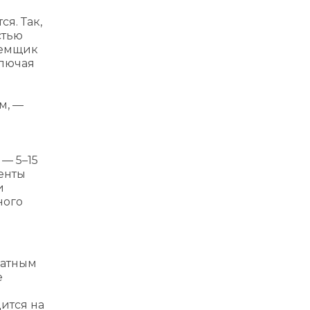
я. Так,
стью
аемщик
ключая
м, —
— 5–15
енты
и
ного
латным
е
дится на