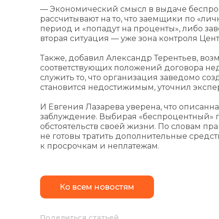
— Экономический смысл в выдаче беспроце
рассчитывают на то, что заемщики по «ли
период и «попадут на проценты», либо за
вторая ситуация — уже зона контроля Цен
Также, добавил Александр Терентьев, воз
соответствующих положений договора не
служить то, что организация заведомо со
становится недостижимым, уточнил экспер
И Евгения Лазарева уверена, что описан
заблуждение. Выбирая «беспроцентный» п
обстоятельств своей жизни. По словам пра
не готовы тратить дополнительные средст
к просрочкам и неплатежам.
Ко всем новостям
Поделиться статьей