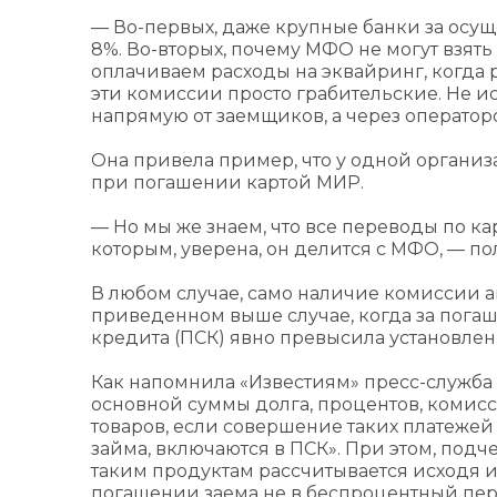
— Во-первых, даже крупные банки за осущ
8%. Во-вторых, почему МФО не могут взять
оплачиваем расходы на эквайринг, когда 
эти комиссии просто грабительские. Не и
напрямую от заемщиков, а через оператор
Она привела пример, что у одной органи
при погашении картой МИР.
— Но мы же знаем, что все переводы по кар
которым, уверена, он делится с МФО, — по
В любом случае, само наличие комиссии а
приведенном выше случае, когда за погаш
кредита (ПСК) явно превысила установле
Как напомнила «Известиям» пресс-служба 
основной суммы долга, процентов, комисси
товаров, если совершение таких платежей
займа, включаются в ПСК». При этом, подч
таким продуктам рассчитывается исходя 
погашении заема не в беспроцентный пери