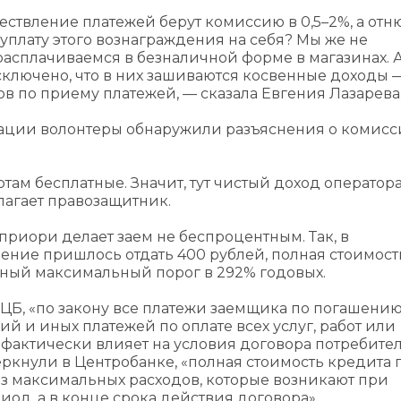
ествление платежей берут комиссию в 0,5–2%, а отн
 уплату этого вознаграждения на себя? Мы же не
расплачиваемся в безналичной форме в магазинах. 
сключено, что в них зашиваются косвенные доходы 
ов по приему платежей, — сказала Евгения Лазарева
зации волонтеры обнаружили разъяснения о комисс
там бесплатные. Значит, тут чистый доход оператора
лагает правозащитник.
приори делает заем не беспроцентным. Так, в
ение пришлось отдать 400 рублей, полная стоимост
нный максимальный порог в 292% годовых.
ЦБ, «по закону все платежи заемщика по погашени
й и иных платежей по оплате всех услуг, работ или
 фактически влияет на условия договора потребите
еркнули в Центробанке, «полная стоимость кредита 
из максимальных расходов, которые возникают при
од, а в конце срока действия договора».