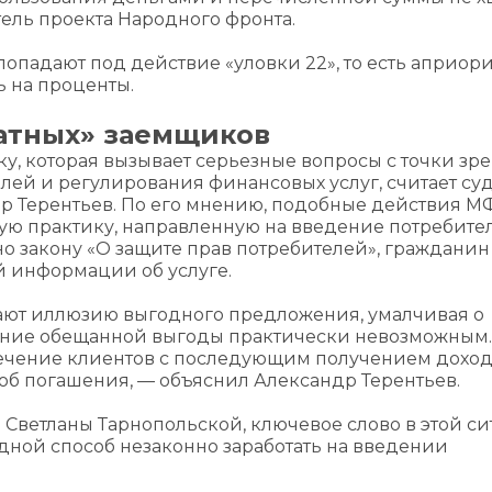
ель проекта Народного фронта.
попадают под действие «уловки 22», то есть априори
ь на проценты.
латных» заемщиков
у, которая вызывает серьезные вопросы с точки зр
елей и регулирования финансовых услуг, считает с
др Терентьев. По его мнению, подобные действия 
ую практику, направленную на введение потребите
но закону «О защите прав потребителей», гражданин
й информации об услуге.
ают иллюзию выгодного предложения, умалчивая о
ение обещанной выгоды практически невозможным.
ечение клиентов с последующим получением доход
об погашения, — объяснил Александр Терентьев.
 Светланы Тарнопольской, ключевое слово в этой с
редной способ незаконно заработать на введении