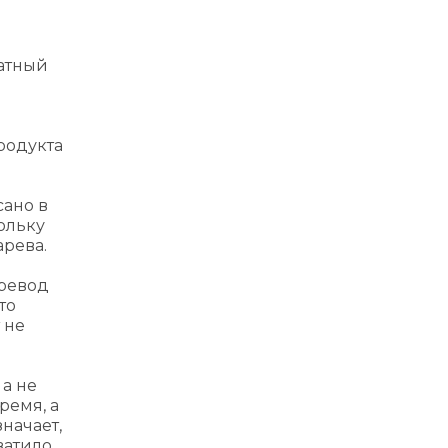
латный
родукта
сано в
кольку
рева.
еревод
то
 не
а не
ремя, а
начает,
ватило