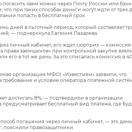
тно погасить заем можно через Почту России или бан
 что при таких способах деньги могут идти от трех 
лании попасть в бесплатный срок.
емь дней в льготный период, который составляет тр
дней, — подчеркнула Евгения Лазарева.
рез личный кабинет, его ждет сюрприз — комиссия
«За права заемщиков» при контрольной закупке взяли
ли его в тот же день. За это списалась комиссия в 4
емая организация МФО) «Известиям» заявили, что
 требование и условие оператора платежной систем
жет достигать 8%, — подтвердили в организации
предусматривает бесплатный вид платежа, где буд
способ погашения через личный кабинет, — это день
г, пояснили правозащитники.