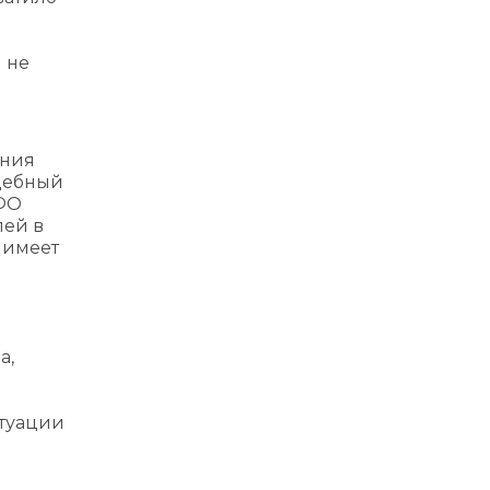
 не
ения
удебный
МФО
лей в
 имеет
а,
итуации