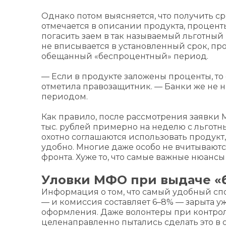
Однако потом выясняется, что получить сре
отмечается в описании продукта, процент
погасить заем в так называемый льготный
не вписывается в установленный срок, пр
обещанный «беспроцентный» период.
— Если в продукте заложены проценты, то
отметила правозащитник. — Банки же не 
периодом.
Как правило, после рассмотрения заявки
тыс. рублей примерно на неделю с льготн
охотно соглашаются использовать продукт
удобно. Многие даже особо не вчитывают
фронта. Хуже то, что самые важные нюансы 
Уловки МФО при выдаче «
Информация о том, что самый удобный сп
— и комиссия составляет 6–8% — зарыта уж
оформления. Даже волонтеры при контроль
целенаправленно пытались сделать это в о