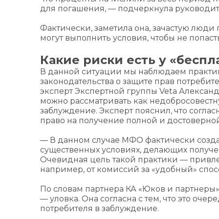
для погашения, — подчеркнула руководит
Фактически, заметила она, зачастую люди 
могут выполнить условия, чтобы не попаст
Какие риски есть у «бесп
В данной ситуации мы наблюдаем практик
законодательства о защите прав потребит
эксперт Экспертной группы Veta Алексан
можно рассматривать как недобросовестн
заблуждение. Эксперт пояснил, что соглас
право на получение полной и достоверно
— В данном случае МФО фактически созд
существенных условиях, делающих получ
Очевидная цель такой практики — привл
например, от комиссий за «удобный» спос
По словам партнера КА «Юков и партнеры»
— уловка. Она согласна с тем, что это оче
потребителя в заблуждение.