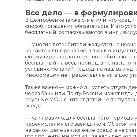
Все дело — в формулировк
В Центробанке также отметили, что креди
способ погашения обязательств. И это ус
бесплатный, согласовываются в индивидуа
— Многие потребители жалуются на неоче
на сайте или в рекламе, а лишь в индиви
формулировках, которые потребителю неп
бесплатный на весь период, а не на льго
условиях. Но такой подход, на наш взгляд,
информация не предоставляется в доступ
Также важно — можно ли успеть отдать де
через банк или Почту России может идти 
крупные МФО считают датой не поступлени
всегда.
— Как правило, для бесплатного периода 
перечисления его заемщиком. Об этом мно
на самом деле зачисление средств на счет
что проценты начислили за весь период 