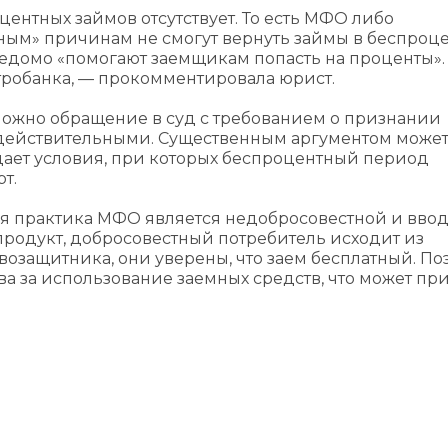
нтных займов отсутствует. То есть МФО либо
чным» причинам не смогут вернуть займы в беспроц
ведомо «помогают заемщикам попасть на проценты».
тробанка, — прокомментировала юрист.
можно обращение в суд с требованием о признании
действительными. Существенным аргументом може
здает условия, при которых беспроцентный период
т.
ная практика МФО является недобросовестной и вво
родукт, добросовестный потребитель исходит из
возащитника, они уверены, что заем бесплатный. По
ва за использование заемных средств, что может пр