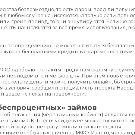
дства безвозмездно, то есть даром, вряд ли получитс
ы в любом случае начисляются. И только если полно
 или грейс-период, то они аннулируются. Если же з
оценты начисляются за всё время использования, в
 он по определению не может называться бесплатны
называют бесплатными кредитные карты с льготным
 МФО одобряют по таким продуктам скромную сумму 
ым периодом в три-четыре дня. При этом новые кли
, поскольку деньги можно получить онлайн, быстро 
ся в условия, сообщили специалисты проекта Народ
и вовсе не лежат на поверхности.
беспроцентных» займов
особ погашения (через личный кабинет) является п
е в самом ЛК. То есть увидеть ее можно только посл
ной закупке не сразу смогли отыскать ее, хотя
тличие от обычных клиентов МФО. Из того, что нахо