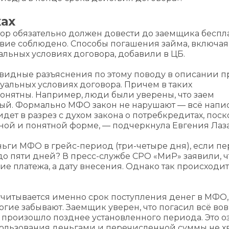
ах
тор обязательно должен довести до заемщика бесп
ловие соблюдено. Способы погашения займа, включая
льных условиях договора, добавили в ЦБ.
видные разъяснения по этому поводу в описании п
дуальных условиях договора. Причем в таких
онятны. Например, люди были уверены, что заем
тный. Формально МФО закон не нарушают — всё напи
 идет в разрез с духом закона о потребкредитах, пос
ной и понятной форме, — подчеркнула Евгения Лаза
ньги МФО в грейс-период (три-четыре дня), если п
до пяти дней? В пресс-службе СРО «МиР» заявили, ч
е платежа, а дату внесения. Однако так происходит
учитывается именно срок поступления денег в МФО, 
гие забывают. Заемщик уверен, что погасил всё вов
 произошло позднее установленного периода. Это оз
пользования деньгами и перечисленной суммы не х