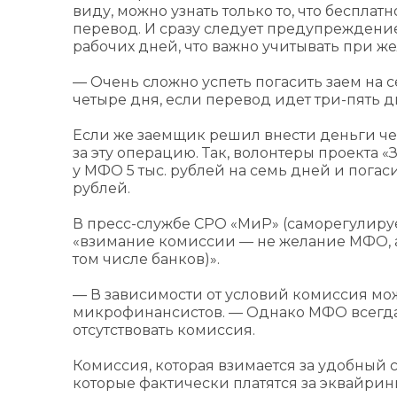
виду, можно узнать только то, что беспла
перевод. И сразу следует предупреждение,
рабочих дней, что важно учитывать при же
— Очень сложно успеть погасить заем на с
четыре дня, если перевод идет три-пять 
Если же заемщик решил внести деньги че
за эту операцию. Так, волонтеры проекта 
у МФО 5 тыс. рублей на семь дней и погаси
рублей.
В пресс-службе СРО «МиР» (саморегулиру
«взимание комиссии — не желание МФО, а
том числе банков)».
— В зависимости от условий комиссия мо
микрофинансистов. — Однако МФО всегда 
отсутствовать комиссия.
Комиссия, которая взимается за удобный 
которые фактически платятся за эквайрин