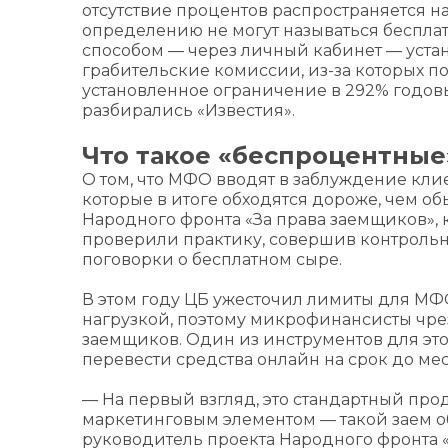
отсутствие процентов распространяется н
определению не могут называться бесплат
способом — через личный кабинет — уста
грабительские комиссии, из-за которых п
установленное ограничение в 292% годовы
разбирались «Известия».
Что такое «беспроцентны
О том, что МФО вводят в заблуждение кли
которые в итоге обходятся дороже, чем о
Народного фронта «За права заемщиков»,
проверили практику, совершив контрольн
поговорки о бесплатном сыре.
В этом году ЦБ ужесточил лимиты для МФ
нагрузкой, поэтому микрофинансисты чр
заемщиков. Один из инструментов для эт
перевести средства онлайн на срок до мес
— На первый взгляд, это стандартный про
маркетинговым элементом — такой заем о
руководитель проекта Народного фронта «