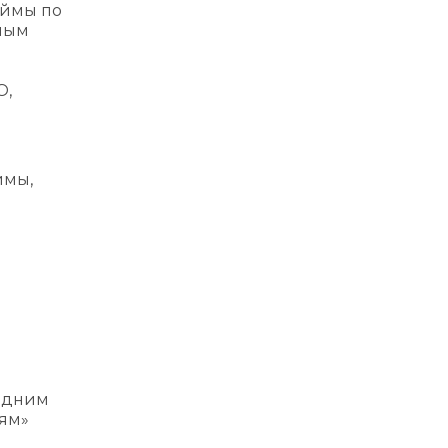
аймы по
бным
О,
ймы,
 одним
иям»