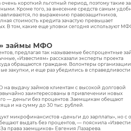
а очень короткий льготный период, поэтому такие з
ными. Кроме того, за внесение средств самым удо
навливаются, по выражению правозащитников,
олная стоимость кредита зачастую превышает
х. В том, какие еще уловки сегодня используют МФ
е» займы МФО
ентов, предлагая так называемые беспроцентные за
бычные, «Известиям» рассказали эксперты проекта
 куда обращаются граждане. Волонтеры организации
ые закупки, и еще раз убедились в справедливости
О на выдачу займов клиентам с высокой долговой
езвычайно заинтересованы в привлечении новых
ого — деньги без процентов. Заемщикам обещают
яца и на сумму до 30 тыс. рублей.
дукт микрофинансистов «деньги до зарплаты», но с
бещают выдать без процентов, — пояснила «Извест
За права заемщиков» Евгения Лазарева.