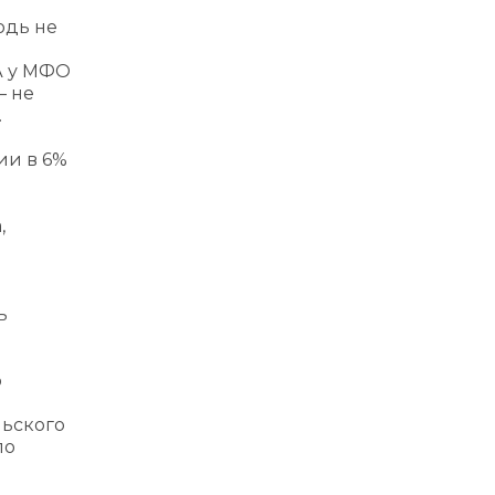
юдь не
А у МФО
— не
.
ии в 6%
,
ь
ю
льского
по