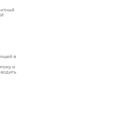
ентный
 И
т
дящей в
этому и
иводить