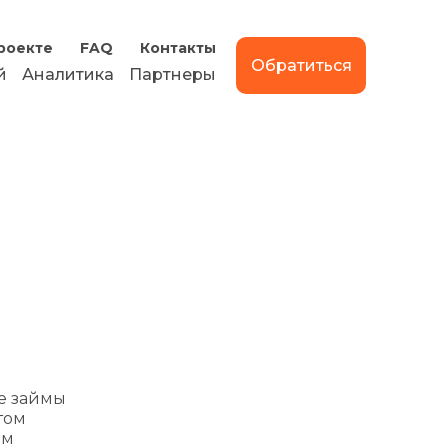
роекте
FAQ
Контакты
Обратиться
й
Аналитика
Партнеры
е займы
том
ом