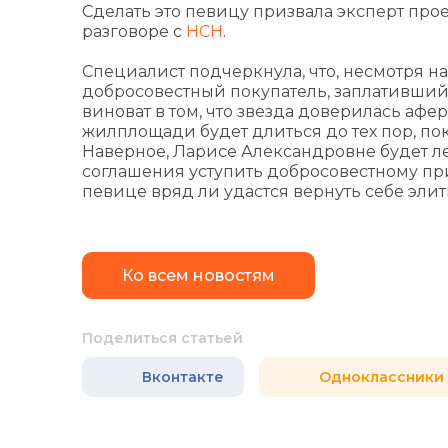
Сделать это певицу призвала эксперт про
разговоре с
НСН
.
Специалист подчеркнула, что, несмотря на 
добросовестный покупатель, заплативший
виноват в том, что звезда доверилась афер
жилплощади будет длиться до тех пор, пок
Наверное, Ларисе Александровне будет ле
соглашения уступить добросовестному при
певице вряд ли удастся вернуть себе эли
Ко всем новостям
Поделиться статьей
Вконтакте
Одноклассники