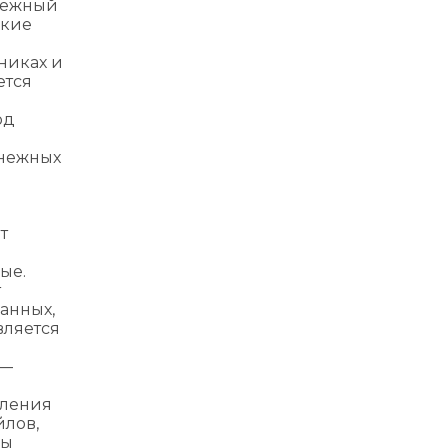
енежный
ские
никах и
ется
од
енежных
т
ые.
т
анных,
вляется
 —
вления
йлов,
вы