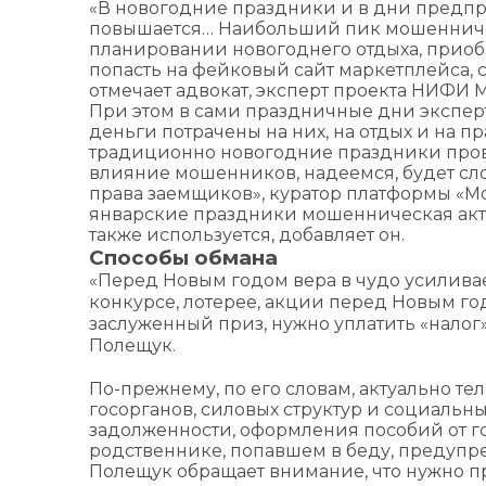
«В новогодние праздники и в дни предп
повышается… Наибольший пик мошенниче
планировании новогоднего отдыха, прио
попасть на фейковый сайт маркетплейса, 
отмечает адвокат, эксперт проекта НИФ
При этом в сами праздничные дни экспер
деньги потрачены на них, на отдых и на п
традиционно новогодние праздники провод
влияние мошенников, надеемся, будет сло
права заемщиков», куратор платформы «
январские праздники мошенническая акти
также используется, добавляет он.
Способы обмана
«Перед Новым годом вера в чудо усилива
конкурсе, лотерее, акции перед Новым год
заслуженный приз, нужно уплатить «налог»
Полещук.
По-прежнему, по его словам, актуально 
госорганов, силовых структур и социаль
задолженности, оформления пособий от го
родственнике, попавшем в беду, предупре
Полещук обращает внимание, что нужно п