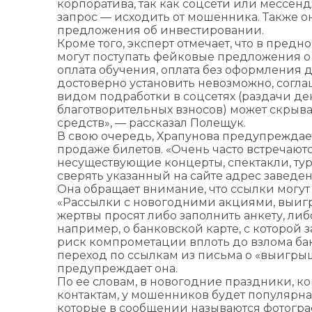
корпоратива, так как соцсети или мессен
запрос — исходить от мошенника. Также о
предложения об инвестировании.
Кроме того, эксперт отмечает, что в пред
могут поступать фейковые предложения о р
оплата обучения, оплата без оформления д
достоверно установить невозможно, согл
видом подработки в соцсетях (раздачи д
благотворительных взносов) может скрыв
средств», — рассказал Полещук.
В свою очередь, Храпунова предупреждает
продаже билетов. «Очень часто встречают
несуществующие концерты, спектакли, тур
сверять указанный на сайте адрес заведе
Она обращает внимание, что ссылки могут 
«Рассылки с новогодними акциями, выиг
жертвы просят либо заполнить анкету, ли
например, о банковской карте, с которой 
риск компрометации вплоть до взлома ба
переход по ссылкам из письма о «выигры
предупреждает она.
По ее словам, в новогодние праздники, 
контактам, у мошенников будет популярна
которые в сообщении называются фотогра