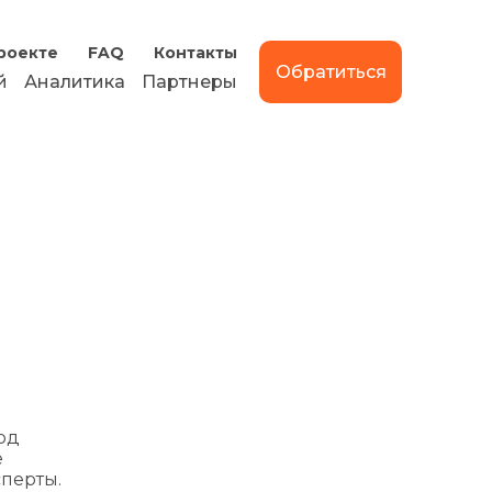
роекте
FAQ
Контакты
Обратиться
й
Аналитика
Партнеры
од
е
сперты.