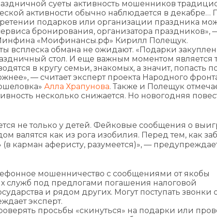
раздничной суеты активность мошенников традици
ской активности обычно наблюдается в декабре… 
бретении подарков или организации праздника мо
сервиса бронирования, организатора праздников», 
И Минфина «Моифинансы.рф» Кирилл Полещук.
ты всплеска обмана не ожидают. «Подарки закуплен
раздничный стол. И еще важным моментом является т
ятся в кругу семьи, знакомых, а значит, попасть п
жнее», — считает эксперт проекта Народного фронта
Мошеловка»
Алла Храпунова
. Также и Полещук отмечае
вность несколько снижается. Но новогодняя повес
ется не только у детей. Фейковые сообщения о выи
ом валятся как из рога изобилия. Перед тем, как за
 (в карман аферисту, разумеется)», — предупреждае
телефонное мошенничество с сообщениями от якобы
ных служб под предлогами погашения налоговой
сударства и рядом других. Могут поступать звонки 
ждает эксперт.
роверять просьбы «скинуться» на подарки или про