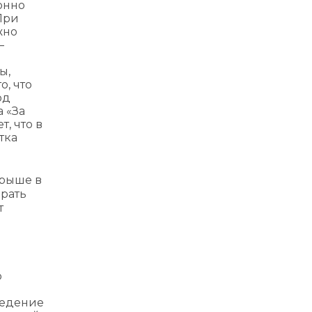
онно
При
жно
—
ы,
о, что
од
 «За
т, что в
тка
грыше в
брать
т
о
ведение