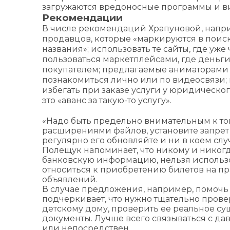
загружаются вредоносные программы и в
Рекомендации
В числе рекомендаций Храпуновой, напри
продавцов, которые «маркируются в поис
названия»; использовать те сайты, где уж
пользоваться маркетплейсами, где деньги
покупателем; предлагаемые аниматорами 
познакомиться лично или по видеосвязи; 
избегать при заказе услуги у юридическог
это «аванс за такую-то услугу».
«Надо быть предельно внимательным к тому
расширениями файлов, установите запрет 
регулярно его обновляйте и ни в коем слу
Полещук напоминает, что никому и никог
банковскую информацию, нельзя использо
относиться к приобретению билетов на пр
объявлений.
В случае предложения, например, помочь
подчеркивает, что нужно тщательно пров
детскому дому, проверить ее реальное су
документы. Лучше всего связываться с 
или непосредствен