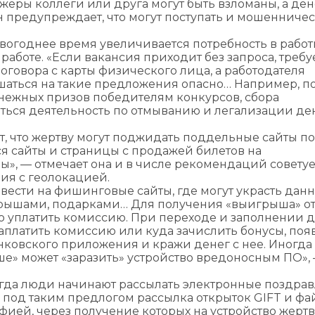
джеры коллеги или друга могут быть взломаны, а д
н предупреждает, что могут поступать и мошенниче
новогоднее время увеличивается потребность в работ
аботе. «Если вакансия приходит без запроса, требу
оговора с карты физического лица, а работодателя
ашаться на такие предложения опасно… Например, п
енежных призов победителям конкурсов, сбора
аться деятельность по отмыванию и легализации д
, что жертву могут поджидать поддельные сайты по
ся сайты и страницы с продажей билетов на
ы», — отмечает она и в числе рекомендаций советуе
ния с геолокацией.
вести на фишинговые сайты, где могут украсть данн
рышами, подарками… Для получения «выигрыша» о
бо уплатить комиссию. При переходе и заполнении д
заплатить комиссию или куда зачислить бонусы, поя
нковского приложения и кражи денег с нее. Иногда
ше» может «заразить» устройство вредоносным ПО»,
когда люди начинают рассылать электронные поздра
 под таким предлогом рассылка открыток GIFT и фа
фией, через получение которых на устройство жерт