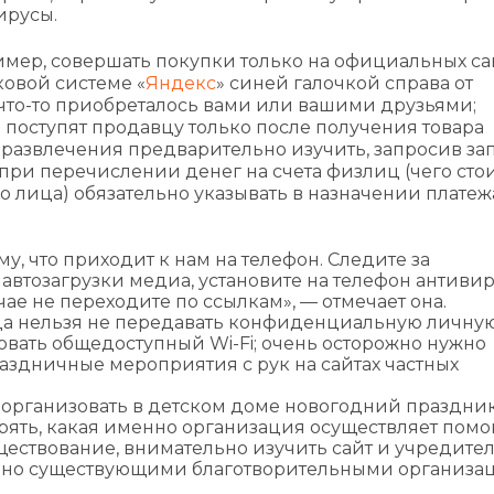
ирусы.
мер, совершать покупки только на официальных са
ковой системе «
Яндекс
» синей галочкой справа от
е что-то приобреталось вами или вашими друзьями;
 поступят продавцу только после получения товара
развлечения предварительно изучить, запросив за
при перечислении денег на счета физлиц (чего сто
о лица) обязательно указывать в назначении платежа
, что приходит к нам на телефон. Следите за
автозагрузки медиа, установите на телефон антивир
чае не переходите по ссылкам», — отмечает она.
да нельзя не передавать конфиденциальную личную
вать общедоступный Wi-Fi; очень осторожно нужно
аздничные мероприятия с рук на сайтах частных
 организовать в детском доме новогодний праздник
ерять, какая именно организация осуществляет пом
ществование, внимательно изучить сайт и учредите
давно существующими благотворительными организ