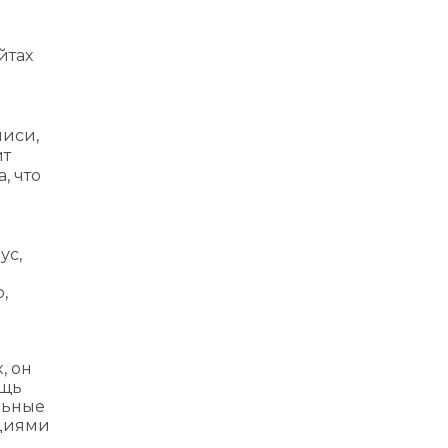
йтах
писи,
ит
, что
ус,
,
, он
ощь
льные
ациями