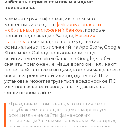
избегать первых ссылок в выдаче
поисковика.
Комментируя информацию о том, что
мошенники создают
фейковые аналоги
мобильных приложений банков
, которые
попали под санкции Запада,
Евгения
Лазарева
отметила, что после удаления
официальных приложений из App Store, Google
Store и AppGallery пользователи ищут
официальные сайты банков в Google, чтобы
скачать приложение. Чаще всего они кликают
по первой ссылке в выдаче, которая чаще всего
является рекламной или поддельной. При
установке может загрузиться вредоносное ПО
или пользователи вводят свои данные на
фишинговом сайте.
«Гражданам стоит знать, что в отличие от
зарубежных коллег, «Яндекс» маркирует
официальные сайты финансовых
организаций синими галочками. Во-вторых,
если пользователь все-таки предпочитает