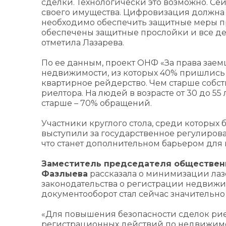
сделки. Технологически это возможно. Се
своего имущества. Цифровизация должна 
необходимо обеспечить защитные меры п
обеспечены защитные прослойки и все де
отметила Лазарева.
По ее данным, проект ОНФ «За права зае
недвижимости, из которых 40% пришлись 
квартирное рейдерство. Чем старше собст
риелтора. На людей в возрасте от 30 до 55
старше – 70% обращений.
Участники круглого стола, среди которых
выступили за государственное регулиров
что станет дополнительном барьером для
Заместитель председателя общественн
Фазлыева
рассказала о минимизации ла
законодательства о регистрации недвижи
документооборот стал сейчас значительно
«Для повышения безопасности сделок рие
регистрационных действий по недвижимос