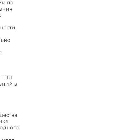
ми по
вания
.
ности,
льно
е
й ТПП
ений в
щества
ынке
родного