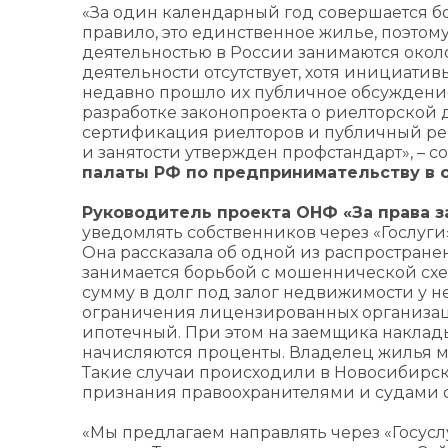
«За один календарный год совершается б
правило, это единственное жилье, поэтом
деятельностью в России занимаются около
деятельности отсутствует, хотя инициати
недавно прошло их публичное обсуждение
разработке законопроекта о риелторской 
сертификация риелторов и публичный рее
и занятости утвержден профстандарт», – 
палаты РФ по предпринимательству в
Руководитель проекта ОНФ «За права з
уведомлять собственников через «Гослуг
Она рассказала об одной из распростране
занимается борьбой с мошеннической схе
сумму в долг под залог недвижимости у н
ограничения лицензированных организац
ипотечный. При этом на заемщика накла
начисляются проценты. Владелец жилья м
Такие случаи происходили в Новосибирске
признания правоохранителями и судами 
«Мы предлагаем направлять через «Госус