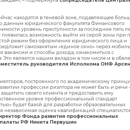
раждан», – подчеркнула
сопредседатель Централ
ейчас находятся в теневой зоне, подавляющее боль
 по данным юридического факультета Финансового
имости уровень преступности за последние пять л
ас появилась возможность выйти из серой зоны при
ростой режим без оформления юридического лица и
редложит самозанятым «единое окно» через мобил
я вакансии и способы дохода, ознакомиться с
 Это является нашим вкладом в том числе и в обел
аместитель руководителя Исполкома ОНФ Арсе
риелторов, построенного по академическому принци
азвитии профессии риэлтора не может быть и речи 
ащитить своего клиента и предоставить ему
арственном уровне профессиональный стандарт
ью» будет базой для разработки образовательных
ься независимая оценка квалификаций специалисто
иректор Фонда развития профессиональных
палаты РФ Никита Первушин
.