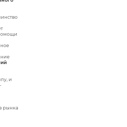
ьного
шинство
ет
 помощи
ьное
ение
ний
пу, и
–
в рынка