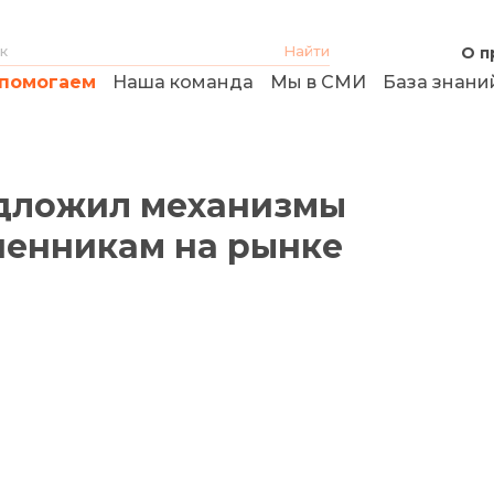
О п
помогаем
Наша команда
Мы в СМИ
База знани
дложил механизмы
шенникам на рынке