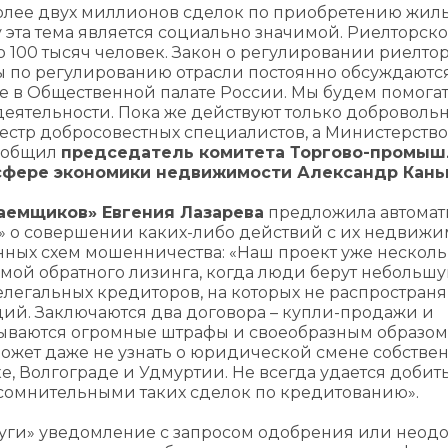
олее двух миллионов сделок по приобретению жиль
у эта тема является социально значимой. Риелторск
 100 тысяч человек. Закон о регулировании риелто
вы по регулированию отрасли постоянно обсуждаются
 в Общественной палате России. Мы будем помогат
деятельности. Пока же действуют только доброволь
стр добросовестных специалистов, а Министерство
сообщил
председатель комитета Торгово-промы
 сфере экономики недвижимости Александр Кан
аемщиков» Евгения Лазарева
предложила автомат
и» о совершении каких-либо действий с их недвижи
нных схем мошенничества: «Наш проект уже несколь
мой обратного лизинга, когда люди берут небольш
елегальных кредиторов, на которых не распростран
ий. Заключаются два договора – купли-продажи и
дываются огромные штрафы и своеобразным образом
ожет даже не узнать о юридической смене собствен
, Волгограде и Удмуртии. Не всегда удается добит
сомнительными таких сделок по кредитованию».
луги» уведомление с запросом одобрения или неод