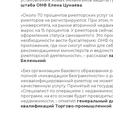
установления новых механизмов защиты г
штаба ОНФ Елена Цунаева
.
«Около 70 процентов риелторских услуг с
риелторов не регистрируются. При этом,
университета, на рынке вторичной недвиж
вырос на 15 процентов. У риелторов сейч
оформления статуса самозанятого. Это п
необходимости вести бухгалтерию. ОНФ п
приложение, где они смогут найти для себ
рекомендациями министерств и ведомств.
риелторской деятельности», – рассказал
з
Беленький
.
«Без организации базового образования 
полной «ликвидации безграмотности» о р
неквалифицированный риелтор не может з
качественную услугу. Принятый на госуд
«Специалист по операциям с недвижимост
программ, на его основе будет проводит
недвижимости, – отметил
генеральный д
квалификаций Торгово-промышленной 