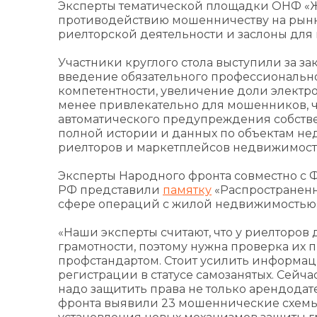
Эксперты тематической площадки ОНФ «Ж
противодействию мошенничеству на рынк
риелторской деятельности и заслоны дл
Участники круглого стола выступили за з
введение обязательного профессионально
компетентности, увеличение доли электр
менее привлекательно для мошенников, 
автоматического предупреждения собстве
полной истории и данных по объектам не
риелторов и маркетплейсов недвижимост
Эксперты Народного фронта совместно с
РФ представили
памятку
«Распространен
сфере операций с жилой недвижимостью
«Наши эксперты считают, что у риелторо
грамотности, поэтому нужна проверка их 
профстандартом. Стоит усилить информац
регистрации в статусе самозанятых. Сейча
надо защитить права не только арендодате
фронта выявили 23 мошеннические схемы 