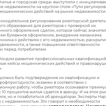
илье и городская среда» выступили с инициатива
е недвижимости на круглом столе «Пути регулиро
я мошеннических действий на рынке недвижимости»
аконодательное регулирование риелторской деятель
го образования для риелторов с проверкой их
онного оформления сделок, которое сейчас значите
чем бумажное оформление, внедрение механизма
нника о действиях с его недвижимостью, раскрыти
движимости, а также повышение ответственности
и перед потребителем.
 Фондом развития профессиональных квалификаци
ные кейсы мошеннических действий и правонаруш
».
в должно быть подтверждение их квалификации и
профпригодности, экзамен в соответствии с
ионную работу, чтобы риелторы осознавали преиму
с 10 процентов жилья сдается в аренду. И на этом р
ля, но и позаботиться об арендаторах. Эксперты На
с недвижимостью. Это говорит о необходимости