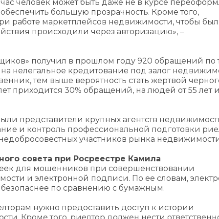
йчас человек может быть даже не в курсе переофор
обеспечить большую прозрачность. Кроме того,
ри работе маркетплейсов недвижимости, чтобы бы
йствия происходили через авторизацию», –
мщиков» получил в прошлом году 920 обращений по 
на нелегальное кредитование под залог недвижим
венник, тем выше вероятность стать жертвой черног
 лет приходится 30% обращений, на людей от 55 лет 
 были представители крупных агентств недвижимост
ание и контроль профессиональной подготовки рие
 недобросовестных участников рынка недвижимости
ого совета при Росреестре Камила
зеек для мошенников при совершенствовании
мости и электронной подписи. По ее словам, элект
 безопаснее по сравнению с бумажным.
лторам нужно предоставить доступ к истории
ти. Кроме того, риелтор должен нести ответственн