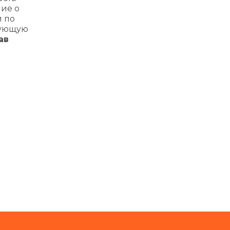
ние о
и по
твующую
ав