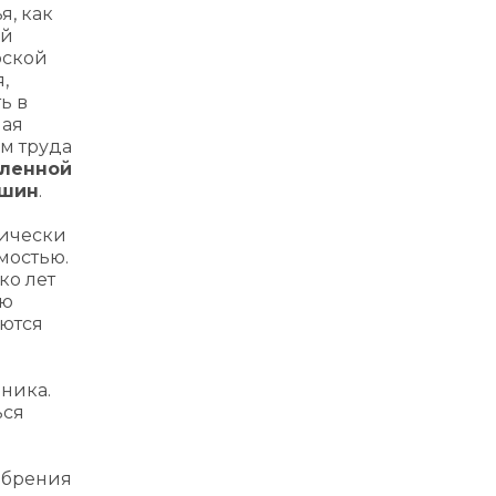
я, как
ой
рской
,
ь в
ная
м труда
шленной
ьшин
.
ически
мостью.
ко лет
ую
яются
ника.
ься
обрения