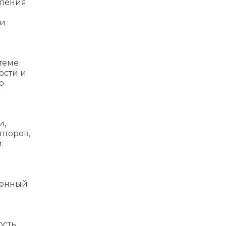
мления
ли
теме
ости и
о
и
и,
лторов,
.
ронный
ость