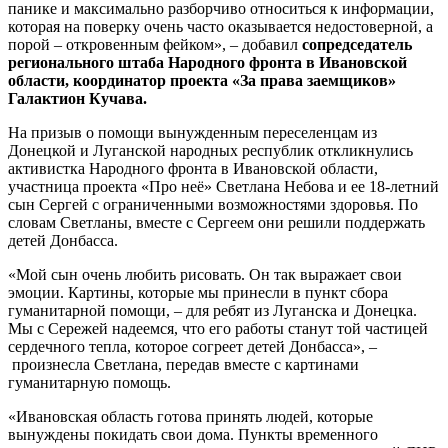
панике и максимально разборчиво относиться к информации,
которая на поверку очень часто оказывается недостоверной, а
порой – откровенным фейком», – добавил
сопредседатель
регионального штаба Народного фронта в Ивановской
области, координатор проекта «За права заемщиков»
Галактион Кучава.
На призыв о помощи вынужденным переселенцам из
Донецкой и Луганской народных республик откликнулись
активистка Народного фронта в Ивановской области,
участница проекта «Про неё» Светлана Небова и ее 18-летний
сын Сергей с ограниченными возможностями здоровья. По
словам Светланы, вместе с Сергеем они решили поддержать
детей Донбасса.
«Мой сын очень любить рисовать. Он так выражает свои
эмоции. Картины, которые мы принесли в пункт сбора
гуманитарной помощи, – для ребят из Луганска и Донецка.
Мы с Сережей надеемся, что его работы станут той частицей
сердечного тепла, которое согреет детей Донбасса», –
произнесла Светлана, передав вместе с картинами
гуманитарную помощь.
«Ивановская область готова принять людей, которые
вынуждены покидать свои дома. Пункты временного