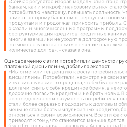
«Сейчас регулятор избрал модель клиентоцентр
банкам, как и микрофинансовому рынку, стало 
потребителю навстречу, повышать лояльность. Чт
клиент, которому банк помог, вернулся с новым
продуктами и продолжал приносить прибыль. 
оказали и многочисленные программы поддерж
реструктуризация кредитов, кредитные каникулы
многие заемщики не уходят в долгосрочную пр
возможность восстановить внесение платежей, 
количество долгов», – сказала она.
Одновременно с этим потребители демонстриру
платежной дисциплины, добавила эксперт.
«Мы отметили тенденцию к росту потребительс
дисциплины. Потребители, несмотря на свои за
изыскивать какие-то средства, чтобы быстрее ра
долгами, снять с себя кредитное бремя, в некот
досрочно погасить кредиты и не брать новых. В
неопределенности разумность потребителя пов
стали более серьезно подходить к долговым обя
меньше стали брать импульсивных кредитов, б
относиться к своим возможностям. Все эти факт
приводят к тому, что становится меньше долгов
было бы продавать», – заключила Александра По