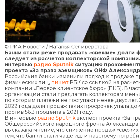
© РИА Новости / Наталья Селиверстова
Банки стали реже продавать «свежие» долги ф
следует из расчетов коллекторской компании.
интервью
радио Sputnik
ситуацию прокомменти
проекта «За права заемщиков» ОНФ Александр
Российские банки изменили подход к продаже п
физических лиц,
пишет
РБК со ссылкой на расчет
компании «Первое клиентское бюро» (ПКБ). В час
организации стали предлагать коллекторам меньш
по которым платежи не поступают менее двух лет.
2022 года доля продаж таких просрочек упала до 
против 56,3 процента в 2021 году.
В интервью
радио Sputnik
эксперт проекта «За пр
Общероссийского народного фронта Александра
высказала мнение, что снижение продаж «свежих 
тем, что банки стали чаще идти навстречу потреби