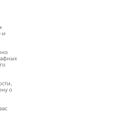
х
р и
оно
трафных
го
сти,
ону о
вас