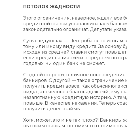
ПОТОЛОК ЖАДНОСТИ
Этого ограничения, наверное, ждали все
кредитной ставки устанавливалась банкам
законодательно ограничат. Депутаты указал
Суть следующая — Центробанк по итогам к
тому или иному виду кредита. За основу б
исходя из средней ставки смогут повышать 
если кредит наличными в среднем по стран
годовых, ни один банк не сможет.
С одной стороны, отличное нововведение.
банкиров. С другой — такое ограничение м
получить кредит вовсе. Как объясняют эк
видят, что человек благонадежный, ему с
незапятнанную кредитную историю. А тем, 
повыше. В качестве наказания. Теперь с
получить денег взаймы.
Хотя, может, это и не так плохо?! Банкир
высоким ставкам, потому что в стоимость 