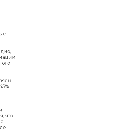
ные
одно,
циации
того
взяли
 45%
м
я, что
ае
ело