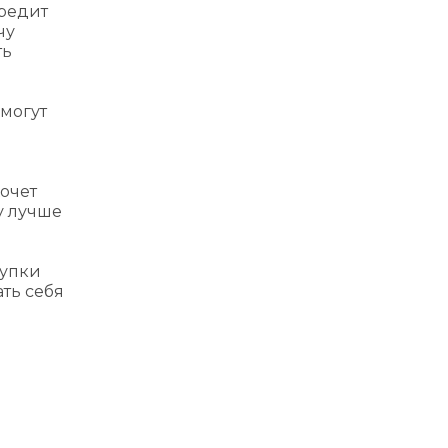
Кредит
чу
ть
 могут
очет
у лучше
купки
ть себя