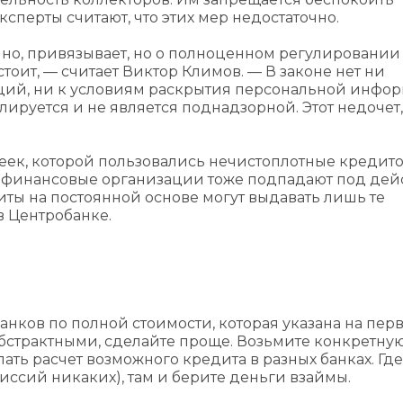
сперты считают, что этих мер недостаточно.
чно, привязывает, но о полноценном регулировании
тоит, — считает Виктор Климов. — В законе нет ни
аций, ни к условиям раскрытия персональной инфо
улируется и не является поднадзорной. Этот недочет,
еек, которой пользовались нечистоплотные кредито
крофинансовые организации тоже подпадают под дей
диты на постоянной основе могут выдавать лишь те
в Центробанке.
нков по полной стоимости, которая указана на пер
абстрактными, сделайте проще. Возьмите конкретну
лать расчет возможного кредита в разных банках. Где
ссий никаких), там и берите деньги взаймы.