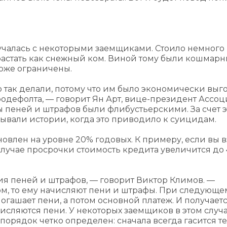
лучалась с некоторыми заемщиками. Стоило немного
растать как снежный ком. Виной тому были кошмар
тоже ограничены.
о так делали, потому что им было экономически выг
родефолта, — говорит Ян Арт, вице-президент Ассо
 пеней и штрафов были флибустьерскими. За счет э
Бывали истории, когда это приводило к суицидам.
новлен на уровне 20% годовых. К примеру, если вы 
случае просрочки стоимость кредита увеличится до
ия пеней и штрафов, — говорит Виктор Климов. —
ом, то ему начисляют пени и штрафы. При следующе
огашает пени, а потом основной платеж. И получаетс
числяются пени. У некоторых заемщиков в этом случ
орядок четко определен: сначала всегда гасится т