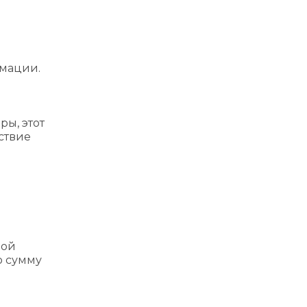
рмации.
ры, этот
ствие
вой
ю сумму