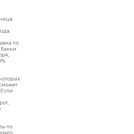
аница
ода.
авка по
А банки
оря,
0%
екоторых
 сможет
 Если
рот,
е
ты по
изить