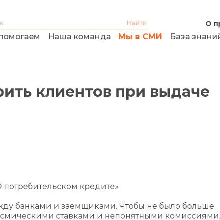
О п
помогаем
Наша команда
Мы в СМИ
База знани
рить клиентов при выдаче
 «О потребительском кредите»
жду банками и заемщиками. Чтобы не было больше
осмическими ставками и непонятными комиссиями