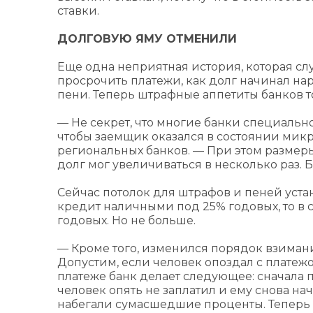
ставки.
ДОЛГОВУЮ ЯМУ ОТМЕНИЛИ
Еще одна неприятная история, которая с
просрочить платежи, как долг начинал на
пени. Теперь штрафные аппетиты банков 
— Не секрет, что многие банки специальн
чтобы заемщик оказался в состоянии мик
региональных банков. — При этом размеры
долг мог увеличиваться в несколько раз. 
Сейчас потолок для штрафов и пеней уста
кредит наличными под 25% годовых, то в 
годовых. Но не больше.
— Кроме того, изменился порядок взиман
Допустим, если человек опоздал с платеж
платеже банк делает следующее: сначала п
человек опять не заплатил и ему снова на
набегали сумасшедшие проценты. Теперь п