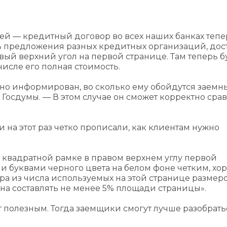
ей — кредитный договор во всех наших банках тепе
ить предложения разных кредитных организаций, дос
авый верхний угол на первой странице. Там теперь б
числе его полная стоимость.
очно информирован, во сколько ему обойдутся заемн
 Госдумы. — В этом случае он сможет корректно сра
 на этот раз четко прописали, как клиентам нужно
 квадратной рамке в правом верхнем углу первой
и буквами черного цвета на белом фоне четким, хо
 из числа используемых на этой странице размер
а составлять не менее 5% площади страницы».
т полезным. Тогда заемщики смогут лучше разобрать