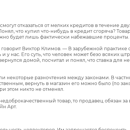
могут отказаться от мелких кредитов в течение дву
Понял, что купил что-нибудь в кредит сгоряча? Това
нужно будет лишь фактически набежавшие проценты.
 говорит Виктор Климов. — В зарубежной практике 
и у нас. Его суть, что человек может безо всяких ш
ернулся домой, посчитал и понял, что ставка для не
и некоторые разночтения между законами. В частно
твенным, вернуть в магазин его можно было (по зак
ри этом никто не отменял.
недоброкачественный товар, то продавец обязан за 
Ян Арт.
тельность коллекторов. Им запрещается беспокоить