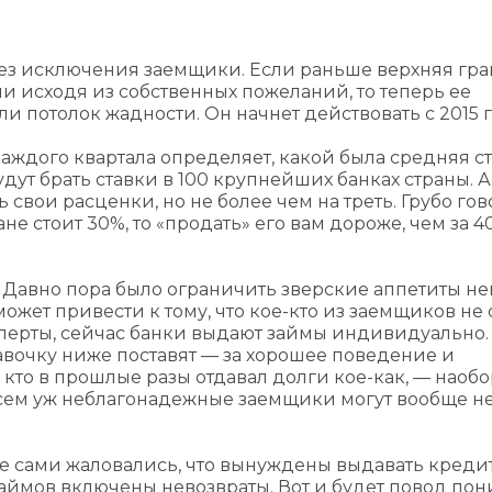
 без исключения заемщики. Если раньше верхняя гр
и исходя из собственных пожеланий, то теперь ее
и потолок жадности. Он начнет действовать с 2015 г
аждого квартала определяет, какой была средняя ст
удут брать ставки в 100 крупнейших банках страны. 
свои расценки, но не более чем на треть. Грубо гов
е стоит 30%, то «продать» его вам дороже, чем за 4
 Давно пора было ограничить зверские аппетиты н
ожет привести к тому, что кое-кто из заемщиков не
сперты, сейчас банки выдают займы индивидуально.
тавочку ниже поставят — за хорошее поведение и
кто в прошлые разы отдавал долги кое-как, — наобо
овсем уж неблагонадежные заемщики могут вообще н
ы же сами жаловались, что вынуждены выдавать креди
займов включены невозвраты. Вот и будет повод пон