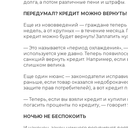
долга, а потом различные пени и штрафы.
ПЕРЕДУМАЛ? КРЕДИТ МОЖНО ВЕРНУТЬ!
Еще из нововведений — граждане теперь с
недель, а от крупных — в течение месяца. 
кредит можно будет вернуть! Заплатить 
— Это называется «период охлаждения», —
используется уже давно. Теперь появилось 
санкций вернуть кредит. Например, если в
слишком велика.
Еще один нюанс — законодатели исправил
раньше, если товар оказался недоброкачес
защите прав потребителей), а вот кредит п
— Теперь, если вы взяли кредит и купили 
погасить проценты по кредиту, — говорит 
НОЧЬЮ НЕ БЕСПОКОИТЬ
И наконец, закон немного регулирует дея