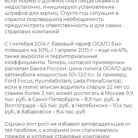
если нормы о должностных лицах окажется
недостаточно, инициируют установление
штрафов для юрлиц. Спустя год ситуация в
отрасли подтвердила необходимость
предусмотреть ответственность и для самих
страховых компаний.
С 1 октября 2014 г. базовый тариф ОСАГО был
повышен на 30%, с 1 апреля 2015 г. – еще на 41%,
также выросли и территориальные
коэффициенты. Теперь, согласно примерным
расчетам Банка России, цена полиса ОСАГО для
автомобиля мощностью 101–120 л.с. (к примеру,
Ford Focus, HyundaiSolaris, Lada Priora/Granta),
если в полис вписан водитель старше 22 лет со
стажем более 3 лет, может достигать в Москве 9,9
тыс. руб., в Санкт-Петербурге – 8,9 тыс. руб., в
Волгограде – 6,5 тыс. руб., в Челябинске – 10,4 тыс.
руб., в Хабаровске – 8,4 тыс. руб.
Однако этот рост не избавил автовладельцев от
тех проблем, с которыми они сталкивались
прежде и которые страховые компании