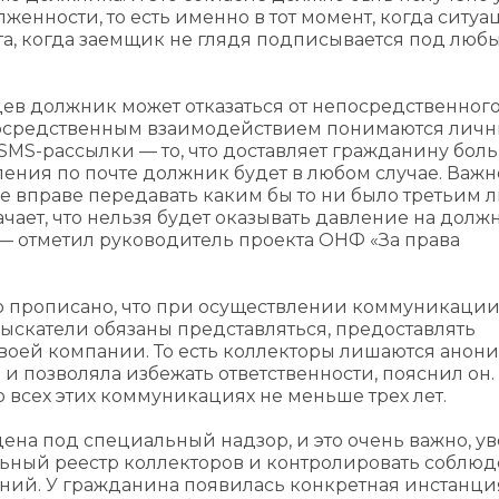
енности, то есть именно в тот момент, когда ситуа
та, когда заемщик не глядя подписывается под люб
цев должник может отказаться от непосредственног
посредственным взаимодействием понимаются лич
 SMS-рассылки — то, что доставляет гражданину бол
ения по почте должник будет в любом случае. Важно
не вправе передавать каким бы то ни было третьим 
чает, что нельзя будет оказывать давление на долж
 — отметил руководитель проекта ОНФ «За права
мо прописано, что при осуществлении коммуникаци
ыскатели обязаны представляться, предоставлять
оей компании. То есть коллекторы лишаются анони
 позволяла избежать ответственности, пояснил он. 
 всех этих коммуникациях не меньше трех лет.
ена под специальный надзор, и это очень важно, у
альный реестр коллекторов и контролировать соблю
ний. У гражданина появилась конкретная инстанция