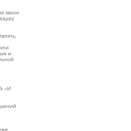
не закон
цедуру
твлять,
 или
рые и
ельной
: «И
ношений
уже