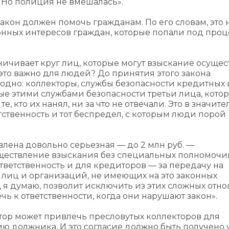
 Но полиция не вмешалась».
акон должен помочь гражданам. По его словам, это 
аконных интересов граждан, которые попали под про
ичивает круг лиц, которые могут взыскание осущес
то важно для людей? До принятия этого закона
угодно: коллекторы, службы безопасности кредитных
е этими службами безопасности третьи лица, кото
е, кто их нанял, ни за что не отвечали. Это в значит
тственность и тот беспредел, с которым люди порой
влена довольно серьезная — до 2 млн руб. —
уществление взыскания без специальных полномочий
ответственность и для кредиторов — за передачу на
лиц и организаций, не имеющих на это законных
и, я думаю, позволит исключить из этих сложных от
ь к ответственности, когда они нарушают закон».
тор может привлечь пресловутых коллекторов для
ю должника. И это согласие должно быть получено 