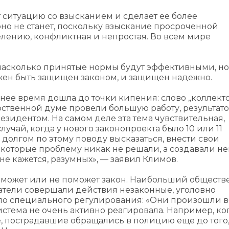
т ситуацию со взысканием и сделает ее более
но не станет, поскольку взыскание просроченной
лению, конфликтная и непростая. Во всем мире
 насколько принятые нормы будут эффективными, но
жен быть защищен законом, и защищен надежно.
нее время дошла до точки кипения: слово „коллект
арственной думе провели большую работу, результат
езидентом. На самом деле эта тема чувствительная,
учай, когда у нового законопроекта было 10 или 11
долгом по этому поводу высказаться, внести свои
 которые проблему никак не решали, а создавали н
е кажется, разумных», — заявил Климов.
 поможет или не поможет закон. Наибольший общест
катели совершали действия незаконные, уголовно
ыло специального регулирования: «Они произошли в
истема не очень активно реагировала. Например, ко
, пострадавшие обращались в полицию еще до того,