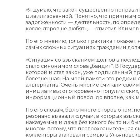
«Я думаю, что закон существенно поправи
цивилизованной. Понятно, что приятным о
задолженности — деятельность, по опреде
коллекторов не любят», — отметил Климов.
По его мнению, только практика покажет,
самых сложных ситуациях гражданин дол
«Ситуация со взысканием долгов в послед
стало синонимом слова „бандит“. В Госуд
которой и стал закон, уже подписанный пр
болезненная. На моей памяти это редкий сл
альтернатив. Очень многие считали своим 
инициативы: от откровенно популистских,
информационный повод, до вполне, как мн
По его словам, было много споров о том,
резонанс вызвали случаи, в которых взыс
наказуемые и даже без какого бы то ни б
многом потому, что правоохранительная с
коллекторы атаковали семью в Ульяновске