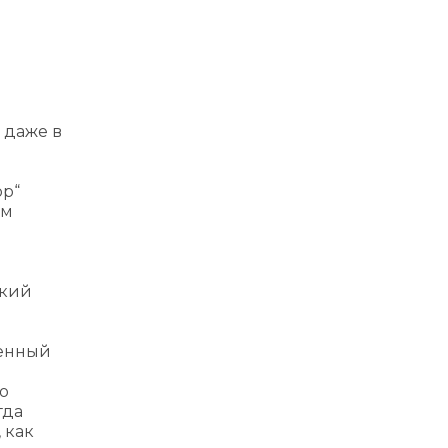
 даже в
ор“
ом
екий
венный
о
гда
 как