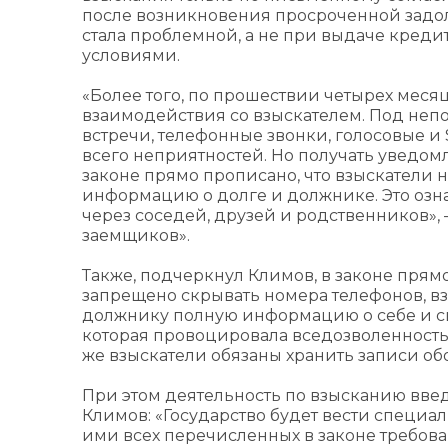
после возникновения просроченной задолж
стала проблемной, а не при выдаче креди
условиями.
«Более того, по прошествии четырех меся
взаимодействия со взыскателем. Под не
встречи, телефонные звонки, голосовые и
всего неприятностей. Но получать уведомл
законе прямо прописано, что взыскатели 
информацию о долге и должнике. Это озна
через соседей, друзей и родственников»,
заемщиков».
Также, подчеркнул Климов, в законе пря
запрещено скрывать номера телефонов, вз
должнику полную информацию о себе и св
которая провоцировала вседозволенность и
же взыскатели обязаны хранить записи обо
При этом деятельность по взысканию введ
Климов: «Государство будет вести специ
ими всех перечисленных в законе требова