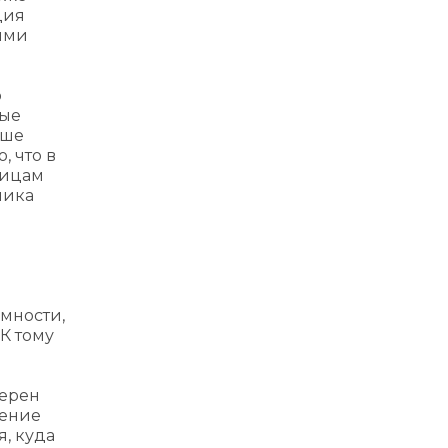
ция
ыми
о
ные
ьше
, что в
лицам
ника
и
мности,
К тому
верен
дение
, куда