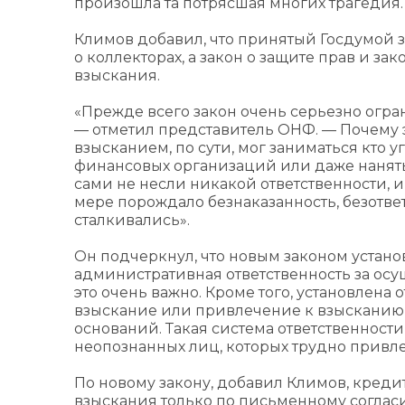
произошла та потрясшая многих трагедия.
Климов добавил, что принятый Госдумой з
о коллекторах, а закон о защите прав и з
взыскания.
«Прежде всего закон очень серьезно огран
— отметил представитель ОНФ. — Почему э
взысканием, по сути, мог заниматься кто 
финансовых организаций или даже наняты
сами не несли никакой ответственности, и т
мере порождало безнаказанность, безотве
сталкивались».
Он подчеркнул, что новым законом устано
административная ответственность за ос
это очень важно. Кроме того, установлена 
взыскание или привлечение к взысканию 
оснований. Такая система ответственност
неопознанных лиц, которых трудно привлеч
По новому закону, добавил Климов, креди
взыскания только по письменному согласи