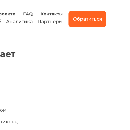
роекте
FAQ
Контакты
Обратиться
й
Аналитика
Партнеры
ает
ром
щиков»,