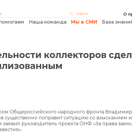
О п
помогаем
Наша команда
Мы в СМИ
База знани
ельности коллекторов сдел
вилизованным
ром Общероссийского народного фронта Владими
ов существенно поправит ситуацию со взысканием и
м заявил руководитель проекта ОНФ «За права заем
звестия».