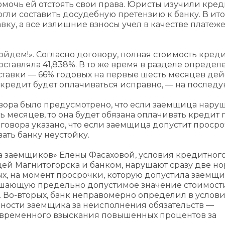
мочь ей отстоять свои права. Юристы изучили кре
ли составить досудебную претензию к банку. В ито
ку, а все излишние взносы учел в качестве платеж
ойдем!». Согласно договору, полная стоимость креди
оставляла 41,838%. В то же время в разделе определ
ставки — 66% годовых на первые шесть месяцев дей
и кредит будет оплачиваться исправно, — на послед
вора было предусмотрено, что если заемщица нару
 месяцев, то она будет обязана оплачивать кредит 
оговора указано, что если заемщица допустит просро
ать банку неустойку.
ва заемщиков» Елены Фасаховой, условия кредитног
ей Магнитогорска и банком, нарушают сразу две н
х, на момент просрочки, которую допустила заемщи
вышающую предельно допустимое значение стоимост
 Во-вторых, банк неправомерно определил в услов
нности заемщика за неисполнения обязательств —
овременного взыскания повышенных процентов за