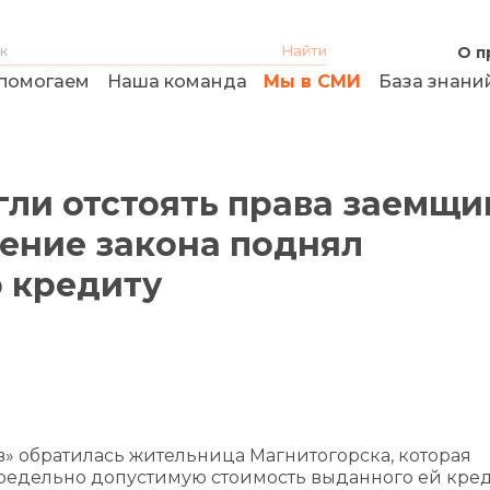
О п
помогаем
Наша команда
Мы в СМИ
База знани
ли отстоять права заемщи
шение закона поднял
о кредиту
» обратилась жительница Магнитогорска, которая
предельно допустимую стоимость выданного ей кред