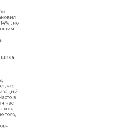
ной
тановил
14%), но
вующим
е
емщика
ы,
т, что
низаций
асто в
ля нас
н хотя
 того,
ов»