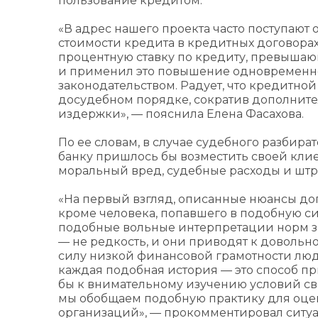
пользование кредитом.
«В адрес нашего проекта часто поступаю
стоимости кредита в кредитных договорах
процентную ставку по кредиту, превышающ
и применил это повышение одновременно
законодательством. Радует, что кредитно
досудебном порядке, сократив дополнит
издержки», — пояснила Елена Фасахова.
По ее словам, в случае судебного разбир
банку пришлось бы возместить своей клие
моральный вред, судебные расходы и штр
«На первый взгляд, описанные нюансы до
кроме человека, попавшего в подобную сит
подобные вольные интерпретации норм з
— не редкость, и они приводят к довольн
силу низкой финансовой грамотности люди
каждая подобная история — это способ пр
бы к внимательному изучению условий св
мы обобщаем подобную практику для оце
организаций», — прокомментировал ситу