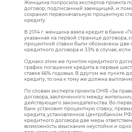
Женщина попросила экспертов проекта по
договор, подписанный заемщицей, и помог
сохранил первоначальную процентную став
кредиту.
В 2014 г. женщина взяла кредит в банке «П
указанная на первой странице договора, с
процентной ставки были обозначены две 
кредитного договора и 33% в случае, есл
Однако этим же пунктом кредитного дого
график погашения кредита в первые шесть
ставке 66% годовых. В другом же пункте д
кредиту, то она к тому же должна выплачив
По словам эксперта проекта ОНФ «За пра
договора, заключенного между жительниц
действующего законодательства. Во-первы
банк установил процентную ставку, пре
кредита, установленное Центробанком РФ.
кредитного договора две меры ответстве
возможность взыскания неустойки и одн