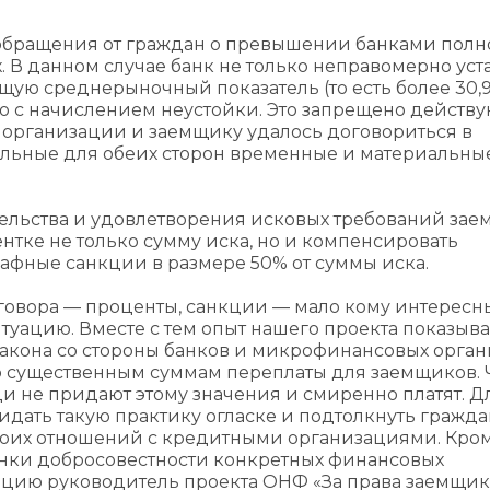
т обращения от граждан о превышении банками пол
. В данном случае банк не только неправомерно ус
ую среднерыночный показатель (то есть более 30,9
 с начислением неустойки. Это запрещено дейст
й организации и заемщику удалось договориться в
ельные для обеих сторон временные и материальны
ательства и удовлетворения исковых требований за
нтке не только сумму иска, но и компенсировать
афные санкции в размере 50% от суммы иска.
говора — проценты, санкции — мало кому интересн
уацию. Вместе с тем опыт нашего проекта показывае
акона со стороны банков и микрофинансовых орга
о существенным суммам переплаты для заемщиков. Ч
 не придают этому значения и смиренно платят. Д
идать такую практику огласке и подтолкнуть гражда
оих отношений с кредитными организациями. Кроме
нки добросовестности конкретных финансовых
ацию руководитель проекта ОНФ «За права заемщик