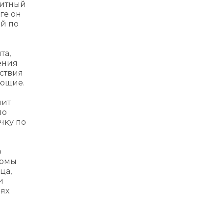
дитный
ге он
ей по
та,
ения
ствия
ующие.
шит
по
чку по
о
ормы
ца,
и
иях