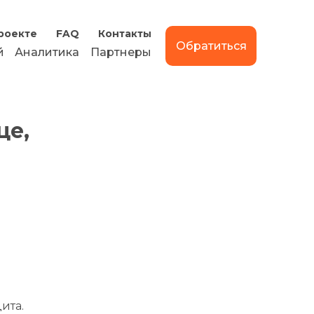
роекте
FAQ
Контакты
Обратиться
й
Аналитика
Партнеры
це,
ита.