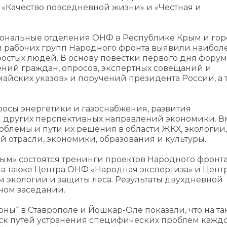
 «Качество повседневной жизни» и «Честная и
гиональные отделения ОНФ в Республике Крым и го
и рабочих групп Народного фронта выявили наибол
остых людей. В основу повестки первого дня форум
ений граждан, опросов, экспертных совещаний и
айских указов» и поручений президента России, а 
осы энергетики и газоснабжения, развития
 других перспективных направлений экономики. Вм
облемы и пути их решения в области ЖКХ, экологии,
й отрасли, экономики, образования и культуры.
рым» состоятся тренинги проектов Народного фронта
, а также Центра ОНФ «Народная экспертиза» и Цент
 экологии и защиты леса. Результаты двухдневной
ном заседании.
ы“ в Ставрополе и Йошкар-Оле показали, что на та
ск путей устранения специфических проблем кажд