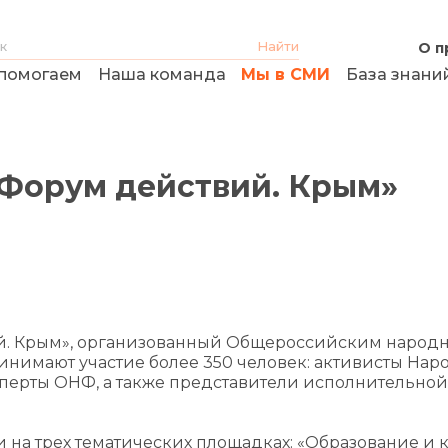
О п
помогаем
Наша команда
Мы в СМИ
База знани
«Форум действий. Крым»
вий. Крым», организованный Общероссийским народ
нимают участие более 350 человек: активисты Нар
перты ОНФ, а также представители исполнительной
на трех тематических площадках: «Образование и к