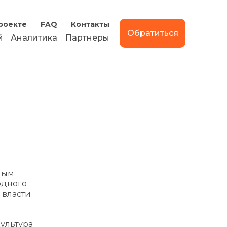
роекте
FAQ
Контакты
Обратиться
й
Аналитика
Партнеры
ным
одного
 власти
ультура