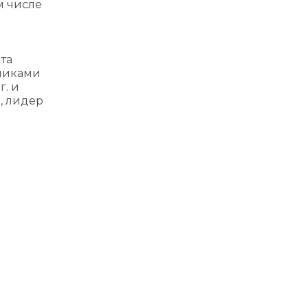
м числе
та
тниками
г. и
, лидер