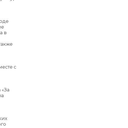
роде
ее
а в
также
есте с
 «За
ра
ких
ого