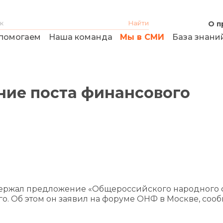
О п
помогаем
Наша команда
Мы в СМИ
База знани
ние поста финансового
ержал предложение «Общероссийского народного 
о. Об этом он заявил на форуме ОНФ в Москве, соо