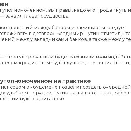
мен
м уполномоченном, вы правы, надо его продвинуть 
 — заявил глава государства.
имоотношений между банком и заемщиком следует
слеживать в деталях». Владимир Путин отметил, что
ений между вкладчиками банков, а также между те
олее отрегулированным будет механизм взаимодейст
елем кредита, тем будет лучше», — уточнил прези
б уполномоченном на практике
инансовом омбудсмене позволит создать очередной
осудебном порядке. Путин назвал этот тренд «абсо
авлении нужно двигаться».