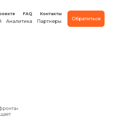
роекте
FAQ
Контакты
Обратиться
й
Аналитика
Партнеры
фронта»
бщает