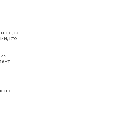
и
 иногда
ми, кто
вия
дент
лютно