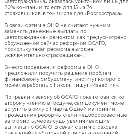
«автогражданка» оказалась убыточной лишь для
20% компаний, то есть для 15 из 74
страховщиков, в том числе для «Росгосстраха».
В связи с этим в ОНФ не считают нужным
заменять денежные выплаты по
«автогражданке» ремонтом, как предусмотрено
обсуждаемой сейчас реформой ОСАГО,
поскольку такая реформа выгодна
исключительно страховщикам.
Вместо проведения реформы в ОНФ
предложили поручить решение проблем
финансовому омбудсмену, институт которого
может заработать с 1 июля, пишут «Известия».
Поправки к закону об ОСАГО пока готовятся ко
второму чтению в Госдуме, сам документ может
вступить в силу с 1 марта. Одной из причин
проведения реформы стали недобросовестные
автоюристы, через суды увеличивающие
выплаты по ОСАГО. В связи с этим страховка
стала крайне убыточной для ряда компаний,