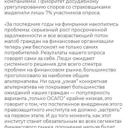
компаниями. Приоритет досудебному
урегулированию споров со страховщиками
выделили лишь 7% участников опроса.
«За последние годы на финрынке накопились
проблемы: серьезный рост просроченной
задолженности и все возрастающий поток
жалоб граждан на финансовые организации
теперь уже беспокоят не только самих
потребителей. Результаты нашего опроса
говорят сами за себя. Люди ожидают
системного решения для всего спектра
проблем на финансовом рынке, большинство
проголосовало за наиболее общие
альтернативы. Ни одна „узкая“ конкретная
альтернатива не покрывает большинства
ожиданий наших граждан — популярность
варианта „только ОСАГО“ крайне низкая, это
говорит о том, что постепенное внедрение этого
правозащитного института не должно „застрять“
на первом этапе. И до того момента, как этот
институт станет обязательным во всех сегментах
финансового рынка, поручение нельзя будет