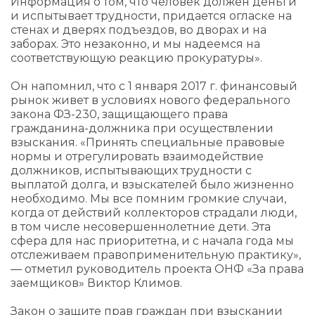
Информация о том, что человек должен деньги
и испытывает трудности, придается огласке на
стенах и дверях подъездов, во дворах и на
заборах. Это незаконно, и мы надеемся на
соответствующую реакцию прокуратуры».
Он напомнил, что с 1 января 2017 г. финансовый
рынок живет в условиях нового федерального
закона ФЗ-230, защищающего права
гражданина-должника при осуществлении
взыскания. «Принять специальные правовые
нормы и отрегулировать взаимодействие
должников, испытывающих трудности с
выплатой долга, и взыскателей было жизненно
необходимо. Мы все помним громкие случаи,
когда от действий коллекторов страдали люди,
в том числе несовершеннолетние дети. Эта
сфера для нас приоритетна, и с начала года мы
отслеживаем правоприменительную практику»,
— отметил руководитель проекта ОНФ «За права
заемщиков» Виктор Климов.
Закон о защите прав граждан при взыскании