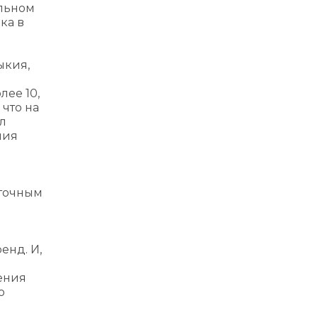
альном
ка в
ыкия,
м
лее 10,
что на
ил
ния
аточным
енд. И,
ения
ю