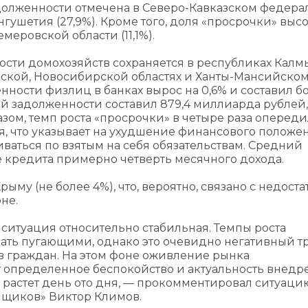
долженности отмечена в Северо-Кавказском федер
нгушетия (27,9%). Кроме того, доля «просрочки» высо
емеровской области (11,1%).
сти домохозяйств сохраняется в республиках Калм
енской, Новосибирской областях и Ханты-Мансийско
ности физлиц в банках вырос на 0,6% и составил бо
 задолженности составил 879,4 миллиарда рублей, 
разом, темп роста «просрочки» в четыре раза оперед
я, что указывает на ухудшение финансового положе
аться по взятым на себя обязательствам. Средний
 кредита примерно четверть месячного дохода.
му (не более 4%), что, вероятно, связано с недост
не.
ситуация относительно стабильная. Темпы роста
ать пугающими, однако это очевидно негативный тр
в граждан. На этом фоне оживление рынка
 определенное беспокойство и актуальность внедр
 растет день ото дня, — прокомментировал ситуаци
мщиков» Виктор Климов.