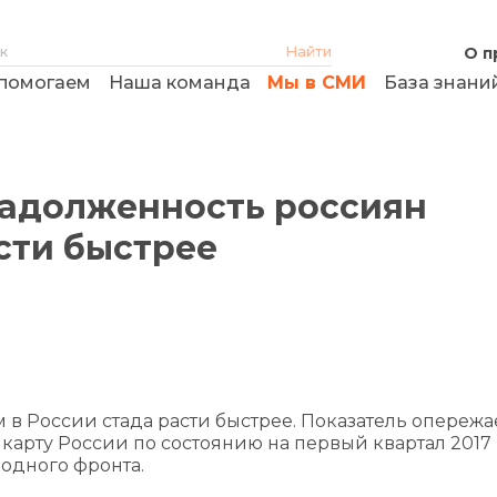
О п
помогаем
Наша команда
Мы в СМИ
База знани
адолженность россиян
сти быстрее
в России стада расти быстрее. Показатель опережае
карту России по состоянию на первый квартал 2017
одного фронта.