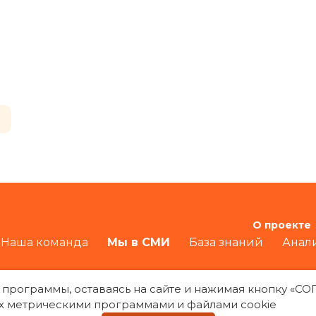
О проекте
Наша команда
Мы в СМИ
База знаний
Анал
 программы, оставаясь на сайте и нажимая кнопку «С
х метрическими программами и файлами cookie
Политика конфиденциальности
При воспро