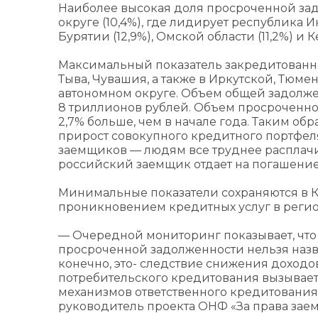
Наиболее высокая доля просроченной за
округе (10,4%), где лидирует республика И
Бурятии (12,9%), Омской области (11,2%) и К
Максимальный показатель закредитованно
Тыва, Чувашия, а также в Иркутской, Тюм
автономном округе. Объем общей задолжен
8 триллионов рублей. Объем просроченной
2,7% больше, чем в начале года. Таким об
прирост совокупного кредитного портфел
заемщиков — людям все труднее расплачив
российский заемщик отдает на погашение
Минимальные показатели сохраняются в Кры
проникновением кредитных услуг в регио
— Очередной мониторинг показывает, что 
просроченной задолженности нельзя назв
конечно, это- следствие снижения доходо
потребительского кредитования вызывает
механизмов ответственного кредитования
руководитель проекта ОНФ «За права зае