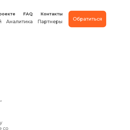
роекте
FAQ
Контакты
Обратиться
й
Аналитика
Партнеры
,
у
е со