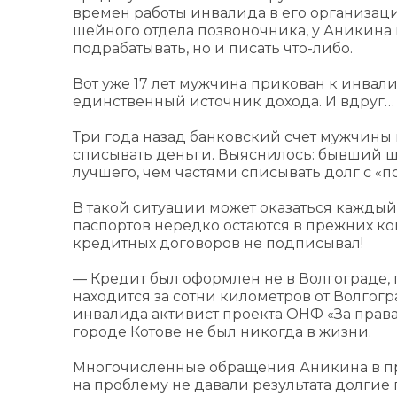
времен работы инвалида в его организации
шейного отдела позвоночника, у Аникина 
подрабатывать, но и писать что-либо.
Вот уже 17 лет мужчина прикован к инвал
единственный источник дохода. И вдруг…
Три года назад банковский счет мужчины 
списывать деньги. Выяснилось: бывший ш
лучшего, чем частями списывать долг с «п
В такой ситуации может оказаться каждый
паспортов нередко остаются в прежних кон
кредитных договоров не подписывал!
— Кредит был оформлен не в Волгограде, 
находится за сотни километров от Волго
инвалида активист проекта ОНФ «За прав
городе Котове не был никогда в жизни.
Многочисленные обращения Аникина в пр
на проблему не давали результата долгие