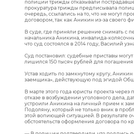
полиции трижды отказывали пострадавшем
прокуратура трижды предписывала полице
очередь, ссылались на то, что не могут 
договором, так как Аникин из-за своего ф
В суде, где приняли решение снимать с 
начальника Аникина, инвалида-колясочника
что суд состоялся в 2014 году, Василий уз
Суд постановил: судебные приставы могут
лишился 150 тысяч рублей для погашения 
Устав ходить по замкнутому кругу, Аники
заемщика», действующую под эгидой Общ
В марте этого года юристы проекта через
отказе в возбуждении уголовного дела, д
устроили Аникина на личный прием к за
Подоляну, который не только вник в проб
этой вопиющей ситуацией. В результате 
обстоятельств оформления договора по кре
— В полиции подтвердили, что подпись п