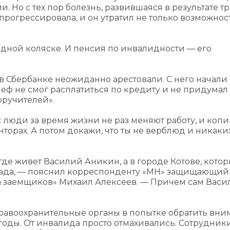
. Но с тех пор болезнь, развившаяся в результате т
прогрессировала, и он утратил не только возможнос
идной коляске. И пенсия по инвалидности — его
в Сбербанке неожиданно арестовали. С него начали
еф не смог расплатиться по кредиту и не придумал
оручителей».
: люди за время жизни не раз меняют работу, и коп
торах. А потом докажи, что ты не верблюд и никаки
где живет Василий Аникин, а в городе Котове, кото
града, — пояснил корреспонденту «МН» защищающий
а заемщиков» Михаил Алексеев. — Причем сам Васи
авоохранительные органы в попытке обратить вни
 годы. От инвалида просто отмахивались. Сотрудник