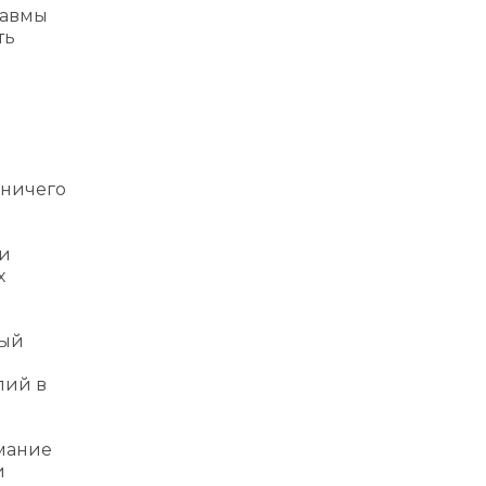
равмы
ть
 ничего
ии
х
рый
лий в
мание
и