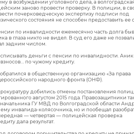
у в возбуждении уголовного дела, а волгоградска
йским заново провести проверку. В полиции, в св
провести почерковедческую экспертизу подписи под
изического состояния не способен предоставить ее 
пенсии по инвалидности ежемесячно часть долга бы
 в глаза никто не видел. В суд его даже не позвали
нал задним числом.
 списывать деньги с пенсии по инвалидности. Ани
взносов… по чужому кредиту.
н обратился в общественную организацию «За права
ероссийского народного фронта (ОНФ).
 прокуратуру добились отмены постановления поли
атированного августом 2015 года. Правозащитники т
мначальника ГУ МВД по Волгоградской области Анд
лему инвалида-колясочника, но и пообещал разобрат
очередная — четвертая — полицейская проверка
диту дала результат.
од договором поручительства по кредиту не прина