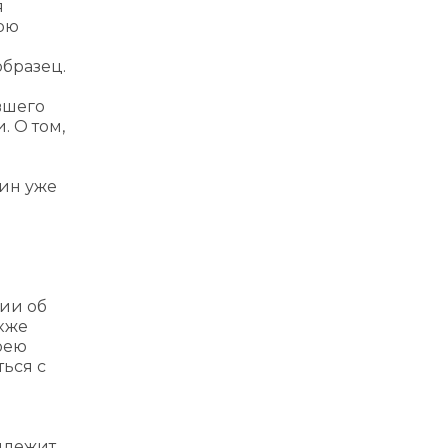
я
ою
образец.
вшего
. О том,
кин уже
ции об
акже
рею
ься с
длежит