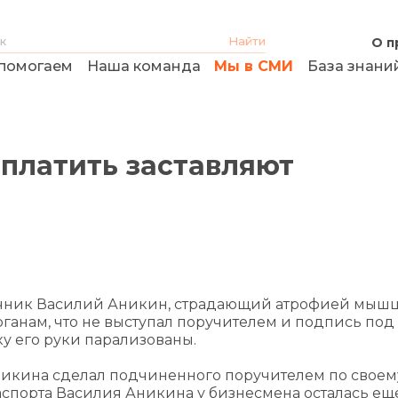
О п
помогаем
Наша команда
Мы в СМИ
База знани
ыплатить заставляют
очник Василий Аникин, страдающий атрофией мышц
ганам, что не выступал поручителем и подпись под
у его руки парализованы.
никина сделал подчиненного поручителем по своем
спорта Василия Аникина у бизнесмена осталась ещ