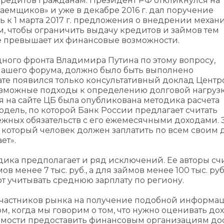
кредитов гражданам. Президент РФ откликнулся на
аемщиков» и уже в декабре 2016 г. дал поручение
ь к 1 марта 2017 г. предложения о внедрении механ
ом, чтобы ограничить выдачу кредитов и займов тем
же превышает их финансовые возможности.
ного фронта Владимира Путина по этому вопросу,
 нашего форума, должно было быть выполнено
 дате появился только консультативный доклад Цент
озможные подходы к определению долговой нагрузк
 на сайте ЦБ была опубликована методика расчета
одель, по которой Банк России предлагает считать
жных обязательств с его ежемесячными доходами. 
а, который человек должен заплатить по всем своим 
ет».
дика предполагает и ряд исключений. Ее авторы счи
 менее 7 тыс. руб., а для займов менее 100 тыс. руб
т учитывать среднюю зарплату по региону.
участников рынка на получение подобной информац
м, когда мы говорим о том, что нужно оценивать дох
димости предоставить финансовым организациям дос