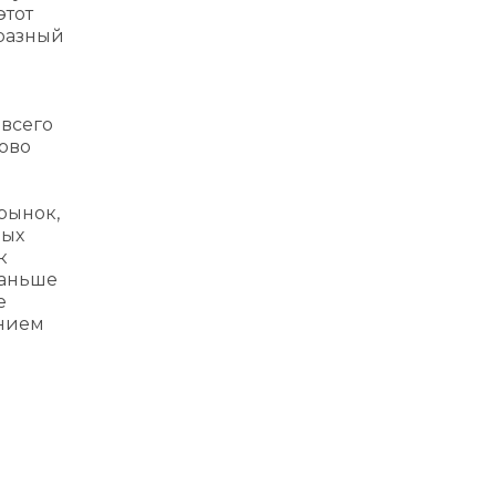
этот
 разный
 всего
ово
рынок,
вых
к
раньше
е
ением