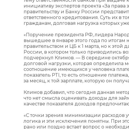
тему ответственности банков при выдаче 
инициативу экспертов проекта «За права з
правительству и Банку России представит
ответственного кредитования. Суть их в т
гражданам, долговая нагрузка которых у
«Поручение президента РФ, лидера Народ
вышедшее в январе этого года по итогам
правительством и ЦБ к 1 марта, но к этой
России, в котором только приводились в
подчеркнул Климов. — В середине октября
долговой нагрузки, которая определила м
соотношение имеющихся у человека плате
показатель PTI, то есть отношение платеж
за месяц, к той зарплате, которую он получа
Климов добавил, что сегодня данная мето
что нет смысла оценивать доходы для займов
качестве показателя доходов предпочитаю
«С точки зрения минимизации расходов 
логика и эти исключения понятны. При это
рано или поздно встает вопрос о необхо