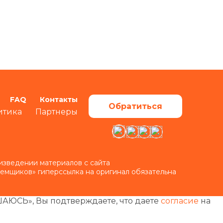
FAQ
Контакты
Обратиться
итика
Партнеры
изведении материалов с сайта
аемщиков» гиперссылка на оригинал обязательна
ШАЮСЬ», Вы подтверждаете, что даете
согласие
на