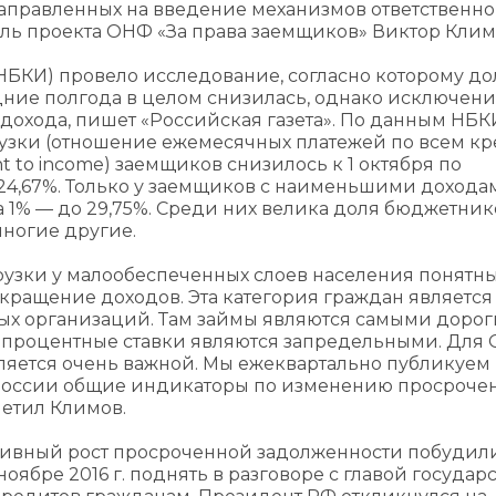
аправленных на введение механизмов ответственно
ель проекта ОНФ «За права заемщиков» Виктор Клим
БКИ) провело исследование, согласно которому до
дние полгода в целом снизилась, однако исключен
охода, пишет «Российская газета». По данным НБК
узки (отношение ежемесячных платежей по всем к
 to income) заемщиков снизилось к 1 октября по
до 24,67%. Только у заемщиков с наименьшими дохода
 на 1% — до 29,75%. Среди них велика доля бюджетни
многие другие.
узки у малообеспеченных слоев населения понятны:
кращение доходов. Эта категория граждан является
х организаций. Там займы являются самыми дорог
 и процентные ставки являются запредельными. Для
ляется очень важной. Мы ежеквартально публикуем
 России общие индикаторы по изменению просроче
метил Климов.
ктивный рост просроченной задолженности побудил
ябре 2016 г. поднять в разговоре с главой государс