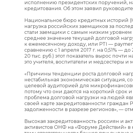
исполнению президентских поручений, н
кредитования. Об этом заявил руководит
Национальное бюро кредитных историй (Н
нагрузка российских заемщиков за после
стали заемщики с самым низким уровнем д
среднее значение текущей долговой нагр
к ежемесячному доходу, или PTI — payment
сравнению с 1 апреля 2017 г. на 0,51% — 
20 тыс. руб.) этот показатель вырос почти
это учителя, воспитатели и медсестеры и 
«Причины тенденции роста долговой нагр
нестабильная экономическая ситуация, со
целевой аудиторией для микрофинансовы
потому что они даются на короткий срок
проблема долговой нагрузки на людей яв
своей карте закредитованности граждан
задолженности в разрезе регионов», — от
Высокая закредитованность россиян и а
активистов ОНФ на «Форуме Действий» в но