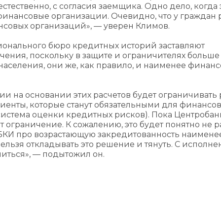
тественно, с согласия заемщика. Одно дело, когда 
финансовые организации. Очевидно, что у граждан
нсовых организаций», — уверен Климов.
ионального бюро кредитных историй заставляют
ючения, поскольку в защите и ограничителях больше
аселения, они же, как правило, и наименее финанс
ии на основании этих расчетов будет ограничивать 
ициенты, которые станут обязательными для финансо
истема оценки кредитных рисков). Пока Центробан
т ограничение. К сожалению, это будет понятно не 
НБКИ про возрастающую закредитованность наимене
нельзя откладывать это решение и тянуть. С исполн
иться», — подытожил он.