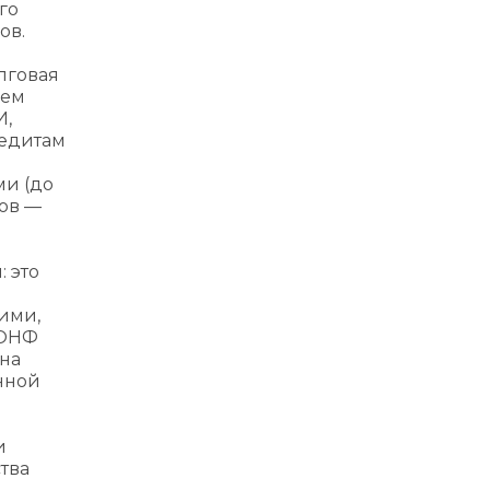
го
ов.
лговая
ием
И,
редитам
ми (до
ков —
 это
ими,
 ОНФ
 на
нной
и
тва