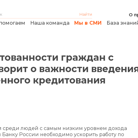
О п
помогаем
Наша команда
Мы в СМИ
База знани
итованности граждан с
ворит о важности введени
енного кредитования
и среди людей с самым низким уровнем дохода
 и Банку России необходимо ускорить работу по