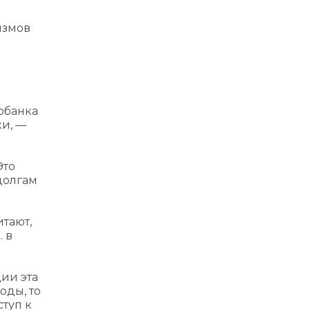
измов
робанка
и, —
Это
долгам
тают,
. в
ии эта
оды, то
туп к