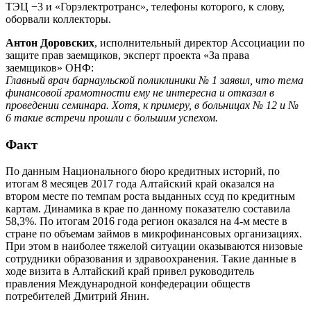
ТЭЦ −3 и «Горэлектротранс», телефоны которого, к слову,
оборвали коллекторы.
Антон Доровских
, исполнительный директор Ассоциации по
защите прав заемщиков, эксперт проекта «За права
заемщиков» ОНФ:
Главный врач барнаульской поликлиники № 1 заявил, что тема
финансовой грамотности ему не интересна и отказал в
проведении семинара. Хотя, к примеру, в больницах № 12 и №
6 такие встречи прошли с большим успехом.
Факт
По данным Национального бюро кредитных историй, по
итогам 8 месяцев 2017 года Алтайский край оказался на
втором месте по темпам роста выданных ссуд по кредитным
картам. Динамика в крае по данному показателю составила
58,3%. По итогам 2016 года регион оказался на 4-м месте в
стране по объемам займов в микрофинансовых организациях.
При этом в наиболее тяжелой ситуации оказываются низовые
сотрудники образования и здравоохранения. Такие данные в
ходе визита в Алтайский край привел руководитель
правления Международной конфедерации обществ
потребителей Дмитрий Янин.