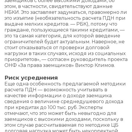
заемщиков с более высокими доходами, об
этом, в частности, свидетельствуют данные
НБКИ. Это заставляет задуматься, правомерно ли
это изъятие (необязательность расчета ПДН при
выдаче мелких кредитов. — РБК), потому что
граждане, пользующиеся такими кредитами, —
это та самая категория, для которой введение
ограничителей будет актуальным. Наверное, не
стоит отказываться от проверки долговой
нагрузки в таких случаях, исходя из социальных
приоритетов», — согласен руководитель проекта
ОНФ «За права заемщиков» Виктор Климов.
Риск усреднения
Еще одна особенность предлагаемой методики
расчета ПДН — возможность учитывать в
качестве информации о доходе заемщика
сведения о величине среднедушевого дохода
при кредитах до 100 тыс. руб. Эксперты
отмечают, что это может быть невыгодно для
заемщиков с высокими доходами, поскольку в
этом случае рассчитываемая по методике ЦБ
долговая нагрузка может быть некорректной