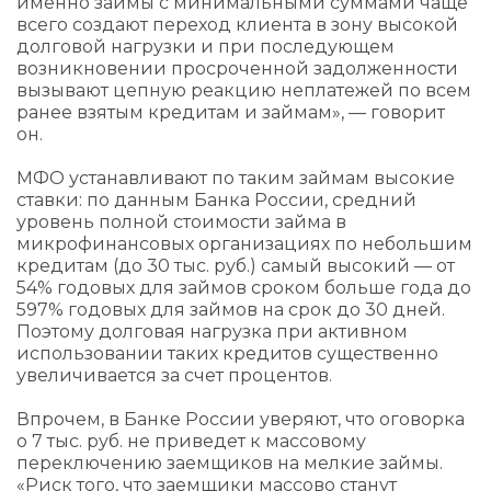
именно займы с минимальными суммами чаще
всего создают переход клиента в зону высокой
долговой нагрузки и при последующем
возникновении просроченной задолженности
вызывают цепную реакцию неплатежей по всем
ранее взятым кредитам и займам», — говорит
он.
МФО устанавливают по таким займам высокие
ставки: по данным Банка России, средний
уровень полной стоимости займа в
микрофинансовых организациях по небольшим
кредитам (до 30 тыс. руб.) самый высокий — от
54% годовых для займов сроком больше года до
597% годовых для займов на срок до 30 дней.
Поэтому долговая нагрузка при активном
использовании таких кредитов существенно
увеличивается за счет процентов.
Впрочем, в Банке России уверяют, что оговорка
о 7 тыс. руб. не приведет к массовому
переключению заемщиков на мелкие займы.
«Риск того, что заемщики массово станут