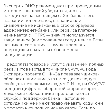
Эксперты ОНФ рекомендуют при проведении
интернет-платежей убедиться, что вы
находитесь на настоящем сайте банка: в его
названии нет опечаток, название или
символика не искажены. В строке браузера
адрес интернет-банка или сервиса платежей
начинается с HTTPS — значит используется
защищенное (шифрованное) соединение. Если
возникли сомнения — лучше прервать
операцию и связаться с банком для
консультации.
Предоплата товаров и услуг с указанием полных
реквизитов карты, в том числе CVV/CVC кода.
Эксперты проекта ОНФ «За права заемщиков»
обращают внимание, что никогда не следует
сообщать незнакомым людям PIN-код и CVV\CVC
код (три цифры на оборотной стороне карты),
даже если собеседники представляются
службой поддержки банка. Настоящие
сотрудники не имеют право узнавать коды, они
могут уточнить только номер карты. Если по