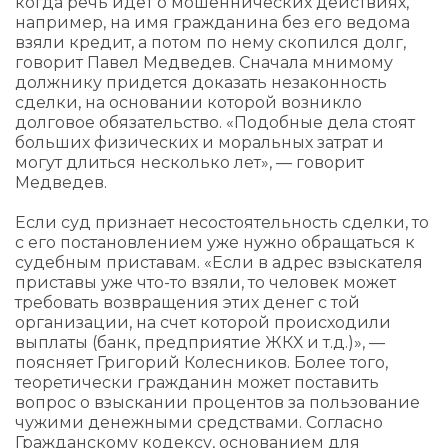
когда речь идет о мошеннических действиях, ​
например, на имя гражданина без его ведома
взяли кредит, а потом по нему скопился долг,
говорит Павел Медведев. Сначала мнимому
должнику придется доказать незаконность
сделки, на основании которой возникло
долговое обязательство. «Подобные дела стоят
больших физических и моральных затрат и
могут длиться несколько лет», — говорит
Медведев.
Если суд признает несостоятельность сделки, то
с его постановлением уже нужно обращаться к
судебным приставам. «Если в адрес взыскателя
приставы уже что-то взяли, то человек может
требовать возвращения этих денег с той
организации, на счет которой происходили
выплаты (банк, предприятие ЖКХ и т.д.)», —
поясняет Григорий Колесников. Более того,
теоретически гражданин может поставить
вопрос о взыскании процентов за пользование
чужими денежными средствами. Согласно
Гражданскому кодексу, основанием для