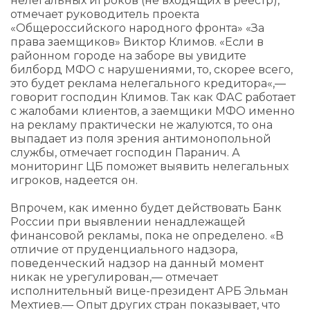
нелегальных игроков (не входящих в реестр),
отмечает руководитель проекта
«Общероссийского народного фронта» «За
права заемщиков» Виктор Климов. «Если в
районном городе на заборе вы увидите
билборд МФО с нарушениями, то, скорее всего,
это будет реклама нелегального кредитора«,—
говорит господин Климов. Так как ФАС работает
с жалобами клиентов, а заемщики МФО именно
на рекламу практически не жалуются, то она
выпадает из поля зрения антимонопольной
службы, отмечает господин Паранич. А
мониторинг ЦБ поможет выявить нелегальных
игроков, надеется он.
Впрочем, как именно будет действовать Банк
России при выявлении ненадлежащей
финансовой рекламы, пока не определено. «В
отличие от пруденциального надзора,
поведенческий надзор на данный момент
никак не урегулирован,— отмечает
исполнительный вице-президент АРБ Эльман
Мехтиев.— Опыт других стран показывает, что