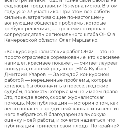
всего три заявки. Годом позже свои работы на
суд жюри представили 15 журналистов. В этом
году уже 33 участника. При этом все работы
сильные, затрагивающие по-настоящему
волнующие общество проблемы, которые
требуют решения», — прокомментировал
сопредседатель регионального штаба ОНФ в
Кемеровской области Олег Маршалко.
«Конкурс журналистских работ ОНФ — это не
просто отраслевое соревнование: кто красивее
напишет, красивее покажет, — считает лауреат
конкурса, главный редактор „НИА-Кузбасс“
Дмитрий Уваров. — За каждой конкурсной
работой — нерешенные проблемы, которые
хотелось бы обозначить в прессе, людские
судьбы, поломать которые мы не имеем право.
Это, прежде всего, скорая журналистская
помощь. Моя публикация — история о том, как
легко попасть в кредитный капкан и тяжело из
него выбраться. Я благодарен за высокую
оценку моей работы, и хочется надеяться, что
публикация принесет свои плоды. По крайней