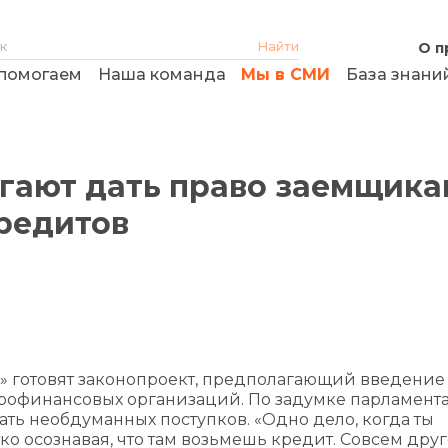
О п
помогаем
Наша команда
Мы в СМИ
База знани
гают дать право заемщика
кредитов
» готовят законопроект, предполагающий введение
рофинансовых организаций. По задумке парламента
ть необдуманных поступков. «Одно дело, когда ты
о осознавая, что там возьмешь кредит. Совсем друг