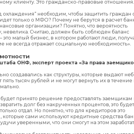
ому клиенту. Это гражданско-правовые отношения.
од охлаждения“ необходим, чтобы защитить граждан 
идет только о МФО? Почему не берутся в расчет бан
нансовые организации? Понятно, что вероятность
, невелика. Считаю, должен быть соблюден баланс
это малый бизнес, в котором работают люди, получ
е не всегда отражает социальную необходимость».
амотности
штаба ОНФ, эксперт проекта «За права заемщико
но создавались как структуры, которые выдают не
 пять тысяч рублей и не могут вернуть их в течение 
рмально.
е будет принято решение предоставлять заемщикам 
звратить долг без накрученных процентов, это буде
олько отдал. Но понятно, что для кредиторов это
, которые сами используют кредитные средства бан
удучи уверенными, что они смогут на этом заработа