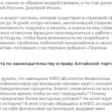
ли, каким-то образом воздействовали, и ты стал до
вой России» Дмитрий Ионин.
н аналог системы, которая существует в страховой с
м до 14 дней, когда человек, заключивший страхов
озможность подумать и решить, а нужна ли ему страхо
ласили остальные фракции присоединиться к работе 
в Госдуму, чтобы была возможность ее скорейшего
тывания» проблемы любителей микрозаймов и наско
 Алтае» поговорил с экспертами рубрики «Призма».
а по законодательству и праву Алтайской торг
ит думать, что заемщики МФО абсолютно безвольные,
крофинансовую организацию человек идет с конкре
пределенные проценты. Значит, изначально он все 
тельное время, чтобы он мог передумать? Почему
 предлагает более выгодные условия? Не хочет ждат
 историю? В этом случае, обращаясь в МФО, он идет
 на себя финансовая организация, выдавая заем