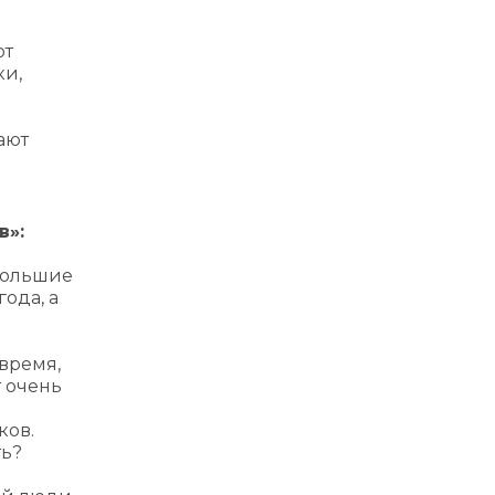
от
ки,
ают
в»:
большие
года, а
время,
т очень
ков.
ть?