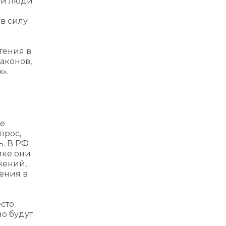
ой люди
и
в силу
тения в
аконов,
».
не
прос,
ь. В РФ
ике они
жений,
ения в
есто
но будут