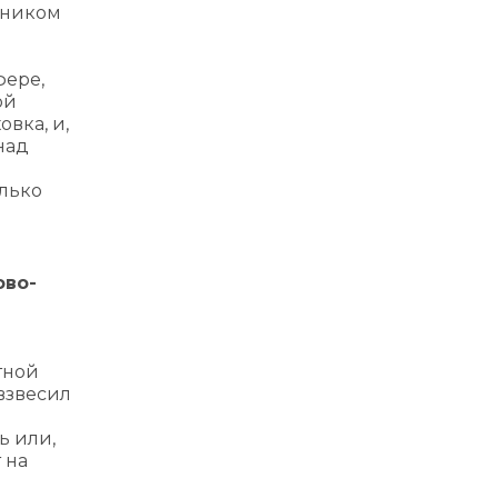
лжником
фере,
ой
вка, и,
над
лько
ово-
тной
взвесил
ь или,
 на