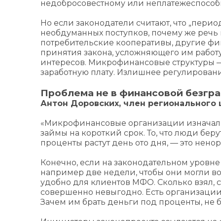
недобросовестному или неплатежеспособн
Но если законодатели считают, что „пери
необдуманных поступков, почему же речь 
потребительские кооперативы, другие фи
принятия закона, усложняющего им работу
интересов. Микрофинансовые структуры — 
заработную плату. Излишнее регулировани
Проблема не в финансовой безгр
Антон Доровских, член регионального 
«Микрофинансовые организации изначаль
займы на короткий срок. То, что люди берут
проценты растут день ото дня, — это нено
Конечно, если на законодательном уровн
например две недели, чтобы они могли во
удобно для клиентов МФО. Сколько взял, ст
совершенно невыгодно. Есть организации
Зачем им брать деньги под проценты, не б