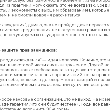
финансовую безграмотность населения, из-за котор
 из практики могу сказать, это не всегда так. Сред
ты, и экономисты с высшим образованием, которые 
аем и не смогли вовремя рассчитаться.
охлаждения“, думаю, она не пройдет даже первого ч
 системе кредитования не в отсутствии грамотных з
, не регулируемых государством процентных ставках
о защите прав заемщиков:
иода охлаждения“ — идея неплохая. Конечно, это 
ит в некоторой части снять напряжение. Другой во
полнять новые требования те, кто должен это делат
льности микрофинансовых организаций, но на практ
хуют себя, включая в договор много позиций и поло
 а в дальнейшем на их основании суды выносят реш
икрофинансовые организации. Это не выход. На их м
Где гарантия, что они будут честнее? Люди все рав
Достаточно вспомнить 90-е годы».