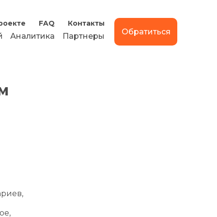
роекте
FAQ
Контакты
Обратиться
й
Аналитика
Партнеры
м
риев,
ое,