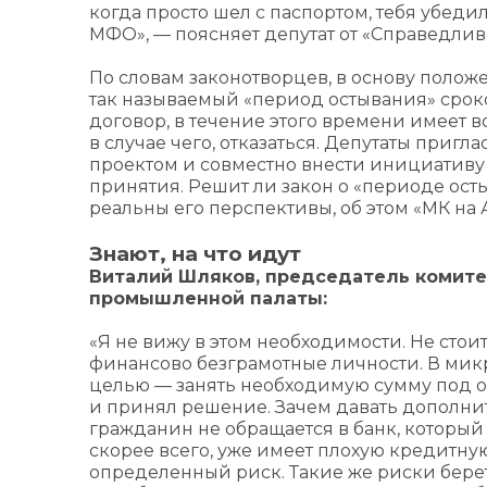
когда просто шел с паспортом, тебя убеди
МФО», — поясняет депутат от «Справедли
По словам законотворцев, в основу положе
так называемый «период остывания» сроко
договор, в течение этого времени имеет в
в случае чего, отказаться. Депутаты приг
проектом и совместно внести инициативу 
принятия. Решит ли закон о «периоде ос
реальны его перспективы, об этом «МК на
Знают, на что идут
Виталий Шляков, председатель комитет
промышленной палаты:
«Я не вижу в этом необходимости. Не сто
финансово безграмотные личности. В ми
целью — занять необходимую сумму под о
и принял решение. Зачем давать дополни
гражданин не обращается в банк, который
скорее всего, уже имеет плохую кредитную
определенный риск. Такие же риски берет