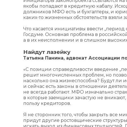
Инициаторы законопроекта ссылаются на 
якобы попадают в кредитную кабалу. Исходя
должников МФО есть и бухгалтеры, и юрис
каких-то жизненных обстоятельств взяли з
Что касается инициативы ввести „период 
Госдуме. Основная проблема в российской
а в их неисполнении и в слишком высоких
Найдут лазейку
Татьяна Панина, адвокат Ассоциации п
«С позиции справедливости введение „пер
решит многочисленных проблем, но позвол
насколько она жизнеспособна? Будут ли ис
и сейчас есть законы в отношении деяте
не всегда работают. МФО изначально стра
в которые заемщики зачастую не вникают,
пользу кредиторов.
Я не сторонник того, чтобы закрыть все м
придут другие ростовщические структуры. 
искать выход из финансовых трудностей. 