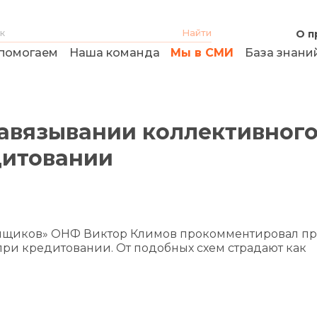
О п
помогаем
Наша команда
Мы в СМИ
База знани
навязывании коллективног
дитовании
емщиков» ОНФ Виктор Климов прокомментировал п
при кредитовании. От подобных схем страдают как