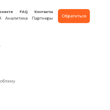
роекте
FAQ
Контакты
Обратиться
й
Аналитика
Партнеры
о
роблему