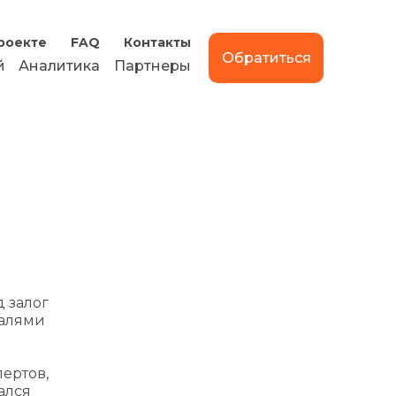
роекте
FAQ
Контакты
Обратиться
й
Аналитика
Партнеры
 залог
талями
пертов,
ался