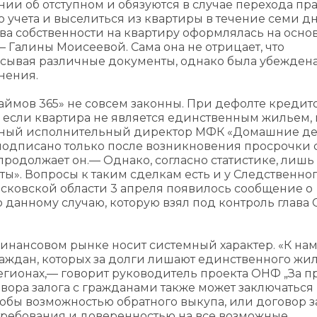
нии об отступном и обязуются в случае перехода пр
 учета и выселиться из квартиры в течение семи дн
ва собственности на квартиру оформлялась на осн
Галины Моисеевой. Сама она не отрицает, что
ывая различные документы, однако была убеждена,
нения.
аймов 365» не совсем законны. При дефолте кредит
ае если квартира не является единственным жильем,
лавный исполнительный директор МФК «Домашние д
 подписано только после возникновения просрочки 
родолжает он.— Однако, согласно статистике, лишь
». Вопросы к таким сделкам есть и у Следственно
Московской области 3 апреля появилось сообщение о
данному случаю, которую взял под контроль глава 
инансовом рынке носит системный характер. «К нам
раждан, которых за долги лишают единственного жил
егионах,— говорит руководитель проекта ОНФ „За п
вора залога с гражданами также может заключаться
обы возможностью обратного выкупа, или договор з
требования и доверенностью на все возможные