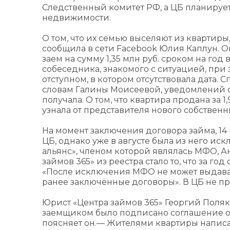
Следственный комитет РФ, а ЦБ планирует
недвижимости.
О том, что их семью выселяют из квартиры
сообщила в сети Facebook Юлия Каплун. О
заем на сумму 1,35 млн руб. сроком на год
собеседника, знакомого с ситуацией, пр
отступном, в котором отсутствовала дата.
словам Галины Моисеевой, уведомлений о
получала. О том, что квартира продана за 1
узнала от представителя нового собственн
На момент заключения договора займа, 14 
ЦБ, однако уже в августе была из него и
альянс», членом которой являлась МФО, 
займов 365» из реестра стало то, что за го
«После исключения МФО не может выдават
ранее заключённые договоры». В ЦБ не п
Юрист «Центра займов 365» Георгий Поляко
заемщиком было подписано соглашение об
поясняет он.— Жителями квартиры написан