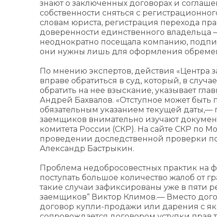
знают о заключенных договорах и соглаше
собственности сняться с регистрационного
словам юриста, регистрация перехода пра
доверенности единственного владельца — 
неоднократно посещала компанию, подпис
они нужны лишь для оформления обреме
По мнению экспертов, действия «Центра з
вправе обратиться в суд, который, в случ
обратить на нее взыскание, указывает г
Андрей Бахвалов. «Отступное может быть
обязательным указанием текущей даты,— п
заемщиков внимательно изучают документы
комитета России (СКР). На сайте СКР по 
проведении доследственной проверки по 
Александр Бастрыкин.
Проблема недобросовестных практик на ф
поступать большое количество жалоб от г
такие случаи зафиксированы уже в пяти р
заемщиков“ Виктор Климов.— Вместо дого
договор купли-продажи или дарения с як
сопровождается договором уступки прав 