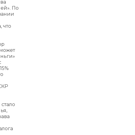
ава
ей». По
овании
 что
ор
 может
еньги»
с
 15%
го
СКР
 стало
ья,
рава
алога