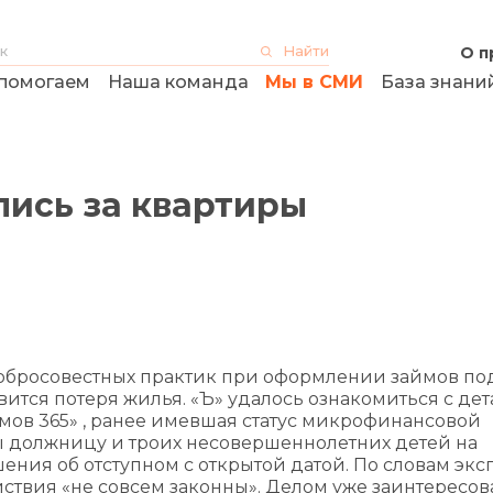
О п
помогаем
Наша команда
Мы в СМИ
База знани
ись за квартиры
обросовестных практик при оформлении займов под
ится потеря жилья. «Ъ» удалось ознакомиться с де
ймов 365» , ранее имевшая статус микрофинансовой
ы должницу и троих несовершеннолетних детей на
ния об отступном с открытой датой. По словам экс
ствия «не совсем законны». Делом уже заинтересов