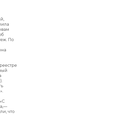
й,
мила
ловам
об
теж. По
она
 реестре
овый
а
).
ть
».
«С
а,—
ли, что