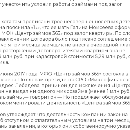
 ужесточить условия работы с займами под залог
, хотя там прописаны трое несовершеннолетних дете
на пояснила «Ъ», что ее мать Галина Моисеева офор
 в МФК «Центр займов 365» под залог квартиры. По с
и заключении договора было подписано соглашение 
 Спустя три месяца заемщик не внесла очередной пла
 расторжении договора, изъятии квартиры она не
,9 млн руб. при кадастровой стоимости 5,29 млн руб., 
ика.
июня 2017 года, МФО «Центр займов 365» состояла в
сключена. По словам президента СРО «Микрофинанс
Андрея Лебедева, причиной для исключения «Центр
д он не выдал ни одного микрозайма (менее 1 млн руб.
ь займы,— говорит он.— Но продолжает обслужива
рокомментировали деятельность «Центра займов 365
в утверждает, что деятельность компании законна. 
 отступном с отлагательным условием на три месяц
ы заявления, в которых они собственноручно указа