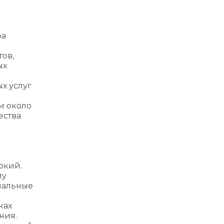
ра
и
тов,
ых
х услуг
и
м около
ества
окий.
му
ональные
ках
ния.