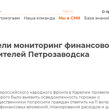
О п
помогаем
Наша команда
Мы в СМИ
База знани
ели мониторинг финансов
ителей Петрозаводска
ероссийского народного фронта в Карелии провели
орого было выявить осведомленность горожан о
ественники попросили граждан ответить на 11 вопр
финансовых вложений, планирования расходов и д