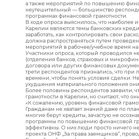
а также мероприятий по повышению финан
неутешительный — большинство респонден
программах финансовой грамотности.
В ходе опроса выяснилось, что наиболее
Карелии являются темы банковских кредит
заработать, как контролировать свои рас
должна распространяться путем проведен
мероприятий в рабочее/учебное время на м
Участники опроса, который проводился н
(отделения банков, страховых и микрофин
договора или других финансовых докумен
трети респондентов признались, что при 
времени, чтобы понять условия сделки. Н
ухудшения материального положения они 
Более половины респондентов заявили, ч
грамотности в Карелии, но считают, что о
«К сожалению, уровень финансовой грамо
Гражданам не хватает знаний даже по пл
многие берут кредиты, зачастую не осозн
программы по повышению финансовой грам
эффективны. О них люди просто ничего не
проекта ОНФ „За права заемщиков“, пров