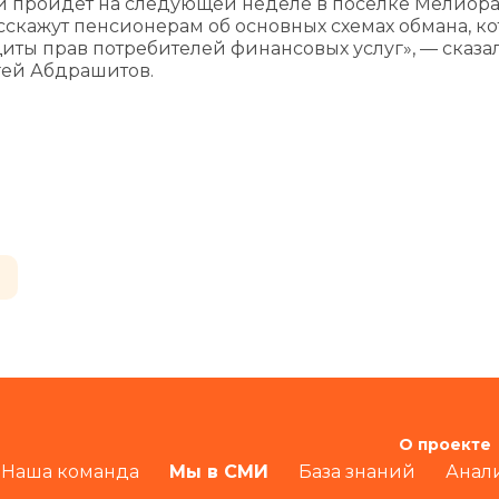
 пройдет на следующей неделе в поселке Мелиор
скажут пенсионерам об основных схемах обмана, к
ты прав потребителей финансовых услуг», — сказа
гей Абдрашитов.
О проекте
Наша команда
Мы в СМИ
База знаний
Анал