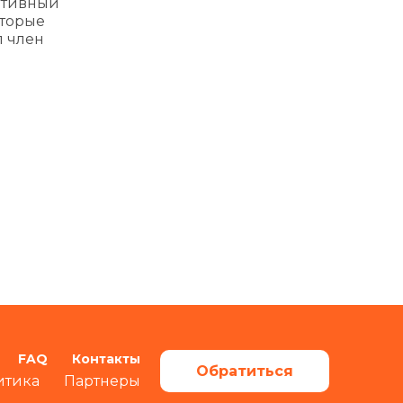
ативный
оторые
л член
FAQ
Контакты
Обратиться
итика
Партнеры