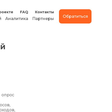
роекте
FAQ
Контакты
Обратиться
й
Аналитика
Партнеры
ой
 опрос
осов,
оходов,