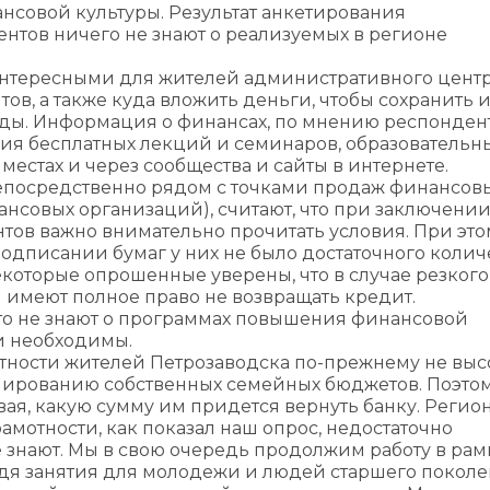
совой культуры. Результат анкетирования
тов ничего не знают о реализуемых в регионе
 интересными для жителей административного цент
ов, а также куда вложить деньги, чтобы сохранить 
ходы. Информация о финансах, по мнению респонден
ия бесплатных лекций и семинаров, образовательн
естах и через сообщества и сайты в интернете.
епосредственно рядом с точками продаж финансовы
ансовых организаций), считают, что при заключени
тов важно внимательно прочитать условия. При это
подписании бумаг у них не было достаточного колич
екоторые опрошенные уверены, что в случае резкого
имеют полное право не возвращать кредит.
то не знают о программах повышения финансовой
ни необходимы.
тности жителей Петрозаводска по-прежнему не выс
анированию собственных семейных бюджетов. Поэто
авая, какую сумму им придется вернуть банку. Реги
отности, как показал наш опрос, недостаточно
 знают. Мы в свою очередь продолжим работу в рам
одя занятия для молодежи и людей старшего поколе