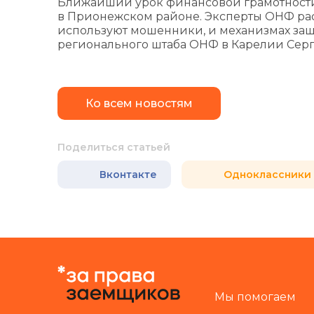
Ближайший урок финансовой грамотности
в Прионежском районе. Эксперты ОНФ рас
используют мошенники, и механизмах защи
регионального штаба ОНФ в Карелии Сер
Ко всем новостям
Поделиться статьей
Вконтакте
Одноклассники
Мы помогаем