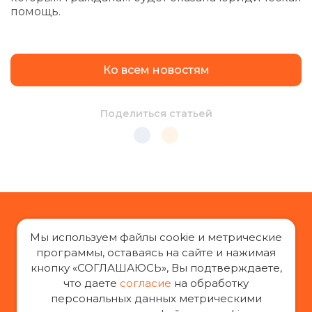
помощь.
Ко всем новостям
Поделиться статьей
Мы используем файлы cookie и метрические
программы, оставаясь на сайте и нажимая
кнопку «СОГЛАШАЮСЬ», Вы подтверждаете,
«За права заемщиков», 2014-2026 г.
что даете
согласие
на обработку
Все права защищены
персональных данных метрическими
При воспроизведении материалов с сайта