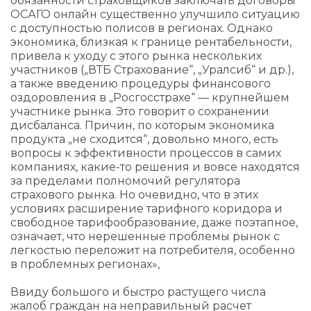
обязанности страховщиков заключать договоры
ОСАГО онлайн существенно улучшило ситуацию
с доступностью полисов в регионах. Однако
экономика, близкая к границе рентабельности,
привела к уходу с этого рынка нескольких
участников („ВТБ Страхование“, „Уралсиб“ и др.),
а также введению процедуры финансового
оздоровления в „Росгосстрахе“ — крупнейшем
участнике рынка. Это говорит о сохранении
дисбаланса. Причин, по которым экономика
продукта „не сходится“, довольно много, есть
вопросы к эффективности процессов в самих
компаниях, какие-то решения и вовсе находятся
за пределами полномочий регулятора
страхового рынка. Но очевидно, что в этих
условиях расширение тарифного коридора и
свободное тарифообразование, даже поэтапное,
означает, что нерешенные проблемы рынок с
легкостью переложит на потребителя, особенно
в проблемных регионах»,
Ввиду большого и быстро растущего числа
жалоб граждан на неправильный расчет