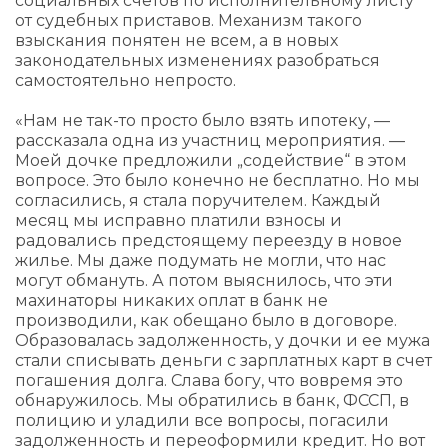
социальных счетов по исполнительному листу
от судебных приставов. Механизм такого
взыскания понятен не всем, а в новых
законодательных изменениях разобраться
самостоятельно непросто.
«Нам не так-то просто было взять ипотеку, —
рассказала одна из участниц мероприятия. —
Моей дочке предложили „содействие“ в этом
вопросе. Это было конечно не бесплатно. Но мы
согласились, я стала поручителем. Каждый
месяц мы исправно платили взносы и
радовались предстоящему переезду в новое
жилье. Мы даже подумать не могли, что нас
могут обмануть. А потом выяснилось, что эти
махинаторы никаких оплат в банк не
производили, как обещано было в договоре.
Образовалась задолженность, у дочки и ее мужа
стали списывать деньги с зарплатных карт в счет
погашения долга. Слава богу, что вовремя это
обнаружилось. Мы обратились в банк, ФССП, в
полицию и уладили все вопросы, погасили
задолженность и переоформили кредит. Но вот