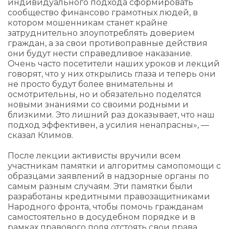
индивидуального подхода сформировать
сообщество финансово грамотных людей, в
котором мошенникам станет крайне
затруднительно злоупотреблять доверием
граждан, а за свои противоправные действия
они будут нести справедливое наказание.
Очень часто посетители наших уроков и лекций
говорят, что у них открылись глаза и теперь они
не просто будут более внимательны и
осмотрительны, но и обязательно поделятся
новыми знаниями со своими родными и
близкими. Это лишний раз доказывает, что наш
подход эффективен, а усилия ненапрасны», —
сказал Климов.
После лекции активисты вручили всем
участникам памятки и алгоритмы самопомощи с
образцами заявлений в надзорные органы по
самым разным случаям. Эти памятки были
разработаны кредитными правозащитниками
Народного фронта, чтобы помочь гражданам
самостоятельно в досудебном порядке и в
рамках правового поля отстоять свои права