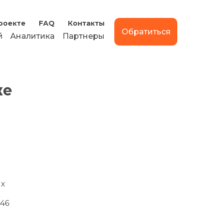
роекте
FAQ
Контакты
Обратиться
й
Аналитика
Партнеры
же
ых
46