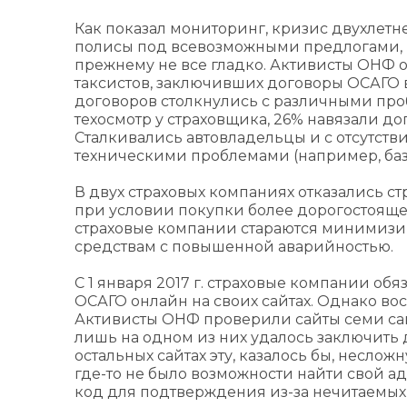
Как показал мониторинг, кризис двухлетн
полисы под всевозможными предлогами, п
прежнему не все гладко. Активисты ОНФ 
таксистов, заключивших договоры ОСАГО 
договоров столкнулись с различными пр
техосмотр у страховщика, 26% навязали д
Сталкивались автовладельцы и с отсутст
техническими проблемами (например, база
В двух страховых компаниях отказались ст
при условии покупки более дорогостояще
страховые компании стараются минимизир
средствам с повышенной аварийностью.
С 1 января 2017 г. страховые компании о
ОСАГО онлайн на своих сайтах. Однако во
Активисты ОНФ проверили сайты семи сам
лишь на одном из них удалось заключить 
остальных сайтах эту, казалось бы, неслож
где-то не было возможности найти свой ад
код для подтверждения из-за нечитаемых