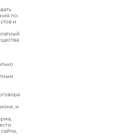
авать
ния по-
стов и
платный
ущества.
олько
ртным
договора
ионе, и
орма,
вести
сайты,