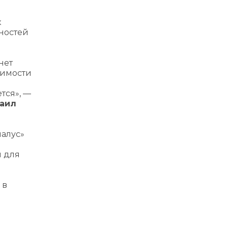
к
вностей
нет
оимости
тся», —
хаил
алус»
й для
 в