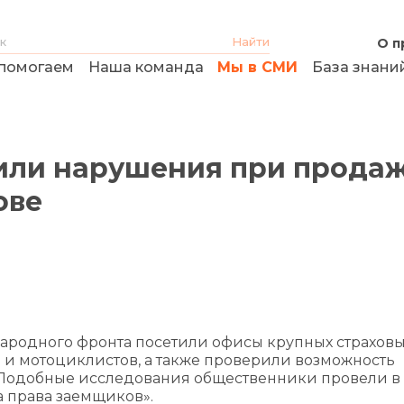
О п
помогаем
Наша команда
Мы в СМИ
База знани
или нарушения при прода
ове
ародного фронта посетили офисы крупных страхов
 и мотоциклистов, а также проверили возможность
 Подобные исследования общественники провели в 
а права заемщиков».