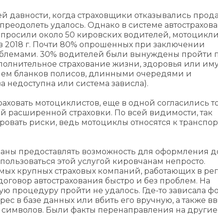
ей давности, когда страховщики отказывались прод
реодолеть удалось. Однако в системе автострахова
опросили около 50 кировских водителей, мотоцикли
в 2018 г. Почти 80% опрошенных при заключении
облемами. 30% водителей были вынуждены пройти 
ополнительное страхование жизни, здоровья или им
вием бланков полисов, длинными очередями и
 недоступна или система зависла).
раховать мотоциклистов, еще в одной согласились т
й расширенной страховки. По всей видимости, так
овать риски, ведь мотоциклы относятся к транспо
бязаны предоставлять возможность для оформления 
спользоваться этой услугой кировчанам непросто.
ых крупных страховых компаний, работающих в рег
договор автострахования быстро и без проблем. На
ную процедуру пройти не удалось. Где-то зависала ф
рес в базе данных или вбить его вручную, а также в
 символов. Были факты перенаправления на другие 