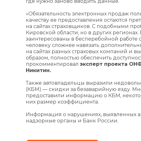
где нужно заново вводить данные.
«Обязательность электронных продаж поли
качеству ее предоставления остаются пре
на сайтах страховщиков. С подобными про
Кировской области, но в других регионах
заинтересованы в бесперебойной работе 
человеку сложнее навязать дополнительные
на сайтах разных страховых компаний и в
образом, полностью обеспечить доступнос
прокомментировал
эксперт проекта ОНФ
Никитин.
Также автовладельцы выразили недоволь
(КБМ) — скидки за безаварийную езду. М
предоставили информацию о КБМ, некото
них размер коэффициента.
Информация о нарушениях, выявленных ак
надзорные органы и Банк России.