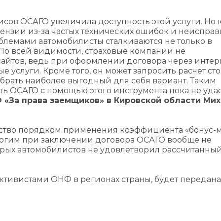
сов ОСАГО увеличила доступность этой услуги. Но 
тензии из-за частых технических ошибок и неиспра
блемами автомобилисты сталкиваются не только в
. По всей видимости, страховые компании не
сайтов, ведь при оформлении договора через интер
 услуги. Кроме того, он может запросить расчет ст
ыбрать наиболее выгодный для себя вариант. Таким
ть ОСАГО с помощью этого инструмента пока не удае
 «За права заемщиков» в Кировской области Ми
ство порядком применения коэффициента «бонус-м
ногим при заключении договора ОСАГО вообще не
рых автомобилистов не удовлетворил рассчитанны
тивистами ОНФ в регионах страны, будет передана