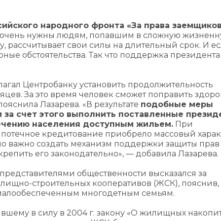
ийского народного фронта «За права заемщико
очень нужны людям, попавшим в сложную жизнен
, рассчитывает свои силы на длительный срок. И ес
орные обстоятельства. Так что поддержка президент
лагал Центробанку установить продолжительность
яцев. За это время человек сможет поправить здоро
пояснила Лазарева. «В результате
подобные меры
 за счет этого выполнить поставленные презид
печению населения доступным жильем.
При
ипотечное кредитование приобрело массовый характ
но важно создать механизм поддержки защиты прав
крепить его законодательно», — добавила Лазарева.
 с представителями общественности высказался за
щно-строительных кооперативов (ЖСК), пояснив, 
 малообеспеченным многодетным семьям.
ившему в силу в 2004 г. закону «О жилищных накоп