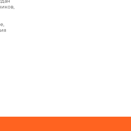
ждан
ников,
е,
ния