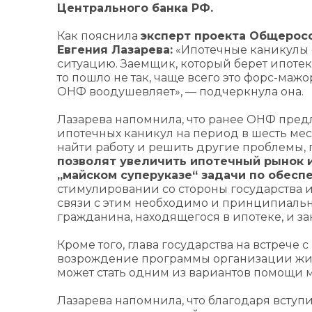
Центрального банка РФ.
Как пояснила
эксперт проекта Общеросс
Евгения Лазарева:
«Ипотечные каникулы 
ситуацию. Заемщик, который берет ипотеку
то пошло не так, чаще всего это форс-маж
ОНФ воодушевляет», — подчеркнула она.
Лазарева напомнила, что ранее ОНФ пред
ипотечных каникул на период в шесть мес
найти работу и решить другие проблемы, 
позволят увеличить ипотечный рынок и
„майском суперуказе“ задачи по обес
стимулировании со стороны государства 
связи с этим необходимо и принципиаль
гражданина, находящегося в ипотеке, и за
Кроме того, глава государства на встрече
возрождение программы организации жили
может стать одним из вариантов помощи
Лазарева напомнила, что благодаря вступ