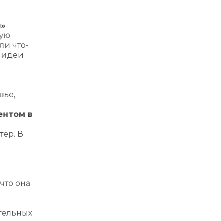
в»
ную
ли что-
а идеи
вье,
ентом в
ер. В
что она
ительных