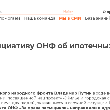
О п
помогаем
Наша команда
Мы в СМИ
База знани
циативу ОНФ об ипотечны
кого народного фронта Владимир Путин
в ходе в
ани, посвященной нацпроекту «Жилье и городская с
икул для людей, оказавшихся в сложной ситуации.
та ОНФ «За права заемщиков» направляли в ад