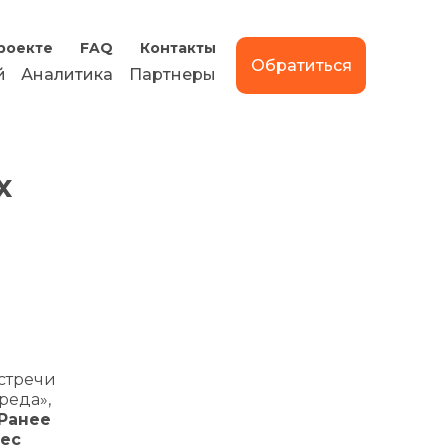
роекте
FAQ
Контакты
Обратиться
й
Аналитика
Партнеры
х
стречи
реда»,
Ранее
рес