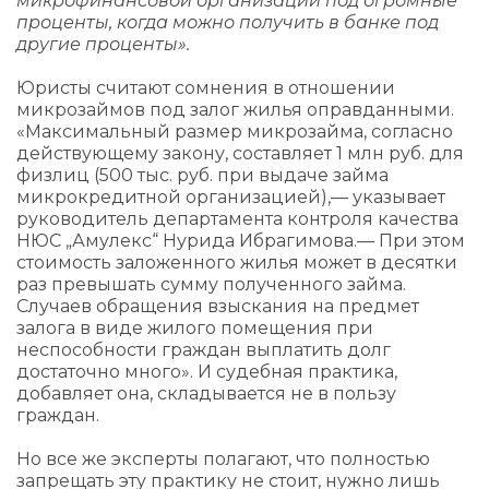
микрофинансовой организации под огромные
проценты, когда можно получить в банке под
другие проценты».
Юристы считают сомнения в отношении
микрозаймов под залог жилья оправданными.
«Максимальный размер микрозайма, согласно
действующему закону, составляет 1 млн руб. для
физлиц (500 тыс. руб. при выдаче займа
микрокредитной организацией),— указывает
руководитель департамента контроля качества
НЮС „Амулекс“ Нурида Ибрагимова.— При этом
стоимость заложенного жилья может в десятки
раз превышать сумму полученного займа.
Случаев обращения взыскания на предмет
залога в виде жилого помещения при
неспособности граждан выплатить долг
достаточно много». И судебная практика,
добавляет она, складывается не в пользу
граждан.
Но все же эксперты полагают, что полностью
запрещать эту практику не стоит, нужно лишь