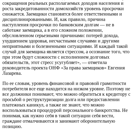
сокращения реальных располагаемых доходов населения и
роста закредитованности домохозяйств уровень просрочки
снижается. Заемщики становятся более ответственными и
дисциплинированными. И, как правило, причина
наступления просрочки по банковским долгам — не в
саботаже заемщика, а в его сложном положении,
обусловленном серьезными причинами: потерей дохода,
ухудшением здоровья, несчастными случаями и другими
неприятными и болезненными ситуациями. И каждый такой
случай для заемщика является стрессом, а осознание того, что
при этом будут сложности с исполнением долговых
обязательств, этот стресс усугубляет», — отметила
руководитель проекта ОНФ «За права заемщиков» Евгения
Лазарева.
По ее словам, уровень финансовой и правовой грамотности
потребителя все еще находится на низком уровне. Поэтому не
все должники понимают, что можно обратиться к кредитору с
просьбой о реструктуризации долга или предоставлении
платежных каникул, а также не знают, что можно
воспользоваться процедурой персонального банкротства. Не
понимая, как нужно себя в такой ситуации себя вести,
граждане отмалчиваются и занимают оборонительную
позицию.