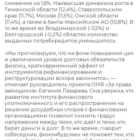
снижение на 1,6%. Наивысшая динамика роста в
Тюменской области (12,4%), Ставропольском
крае (11,7%), Москве (11,5%), Омской области
(11,4%), а также в Ханты-Мансийском АО (10,8%). В
то же время во Владимирской (-3,5%) и
Белгородской (-0,2%) областях количество
выданных потребкредитов уменьшилось.
«Мы прогнозируем, что на фоне повышения цен
и увеличения уровня долговых обязательств
физлиц, кратковременный эффект от
инструментов рефинансирования и
реструктуризации вскоре закончится», —
отмечает руководитель проекта ОНФ «За права
заёмщиков» Евгения Лазарева. Она уверена, что
развитие института финансового
уполномоченного и его распространение на
решение досудебных споров с финансовыми
организациями позволит снизить градус
напряжения между теми, кто даёт и теми, кто
берёт деньги в долг. В то же время, говорит
собеседник, финомбудсмен не поможет тем, кто