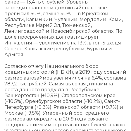
ранее — 13,4 тыс. рублей. Уровень
закредитованности домохозяйств в Тыве
превысил 50%, свыше 40% — в Иркутской
области, Калмыкии, Чувашии, Мордовии, Коми,
Республике Марий Эл, Тюменской,
Ленинградской и Новосибирской областях. По
доле просроченных долгов лидирует
Ингушетия — увеличение на 13%, в топ-5 входят
Северо-Кавказские республики, Бурятия и
Адыгея.
Согласно отчёту Национального бюро
кредитных историй (НБКИ), в 2019 году средний
размер автозаймов увеличился на 6,4%, составив
787,2 тыс. рублей. Самая высокая динамика
роста данного продукта в Республике
Башкортостан (+10,9%), Ставропольском крае
(+10,5%), Оренбургской области (+10,2%), Санкт-
Петербурге (+9,8%), Рязанской области (+9,7%) и
Москве (+9,5%). Умеренный рост среднего
размера автокредита в 2019 году связан с
подорожанием импортных автомобилей, а также
ужесточением процессов скоринга заёмщиков с