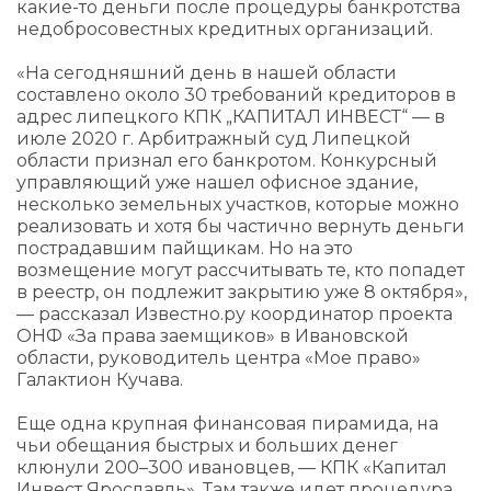
какие-то деньги после процедуры банкротства
недобросовестных кредитных организаций.
«На сегодняшний день в нашей области
составлено около 30 требований кредиторов в
адрес липецкого КПК „КАПИТАЛ ИНВЕСТ“ — в
июле 2020 г. Арбитражный суд Липецкой
области признал его банкротом. Конкурсный
управляющий уже нашел офисное здание,
несколько земельных участков, которые можно
реализовать и хотя бы частично вернуть деньги
пострадавшим пайщикам. Но на это
возмещение могут рассчитывать те, кто попадет
в реестр, он подлежит закрытию уже 8 октября»,
— рассказал Известно.ру координатор проекта
ОНФ «За права заемщиков» в Ивановской
области, руководитель центра «Мое право»
Галактион Кучава.
Еще одна крупная финансовая пирамида, на
чьи обещания быстрых и больших денег
клюнули 200–300 ивановцев, — КПК «Капитал
Инвест Ярославль». Там также идет процедура